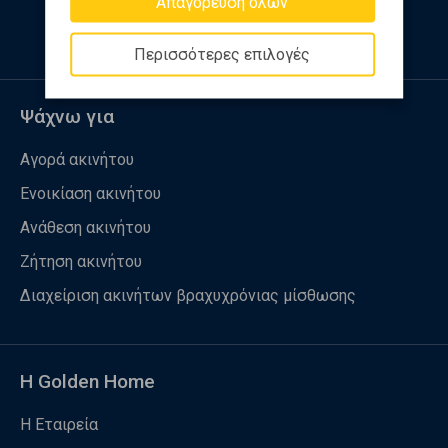
Απαγόρευση όλων
Περισσότερες επιλογές
Ψάχνω για
Αγορά ακινήτου
Ενοικίαση ακινήτου
Ανάθεση ακινήτου
Ζήτηση ακινήτου
Διαχείριση ακινήτων βραχυχρόνιας μίσθωσης
Η Golden Home
Η Εταιρεία