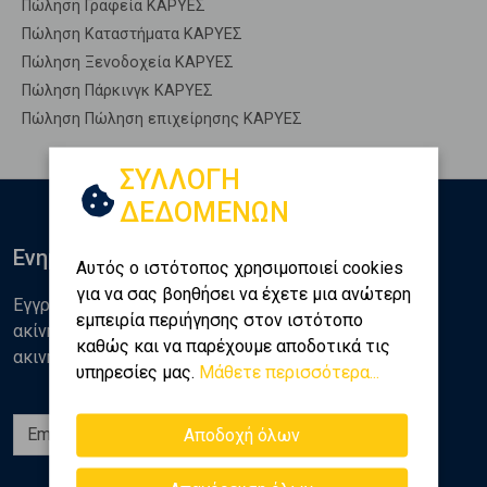
Πώληση Γραφεία ΚΑΡΥΕΣ
Πώληση Καταστήματα ΚΑΡΥΕΣ
Πώληση Ξενοδοχεία ΚΑΡΥΕΣ
Πώληση Πάρκινγκ ΚΑΡΥΕΣ
Πώληση Πώληση επιχείρησης ΚΑΡΥΕΣ
ΣΥΛΛΟΓΗ
ΔΕΔΟΜΕΝΩΝ
Ενημερωθείτε
Αυτός ο ιστότοπος χρησιμοποιεί cookies
για να σας βοηθήσει να έχετε μια ανώτερη
Εγγραφείτε στο newsletter της Golden Home για νέα
εμπειρία περιήγησης στον ιστότοπο
ακίνητα, αναλύσεις και διάφορα θέματα της αγοράς
καθώς και να παρέχουμε αποδοτικά τις
ακινήτων
υπηρεσίες μας.
Μάθετε περισσότερα...
Εγγραφή
Αποδοχή όλων
Ακολουθήστε μας