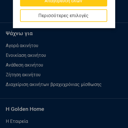
Απαγόρευση όλων
Περισσότερες επιλογές
Ψάχνω για
Αγορά ακινήτου
Ενοικίαση ακινήτου
Ανάθεση ακινήτου
Ζήτηση ακινήτου
Διαχείριση ακινήτων βραχυχρόνιας μίσθωσης
Η Golden Home
Η Εταιρεία