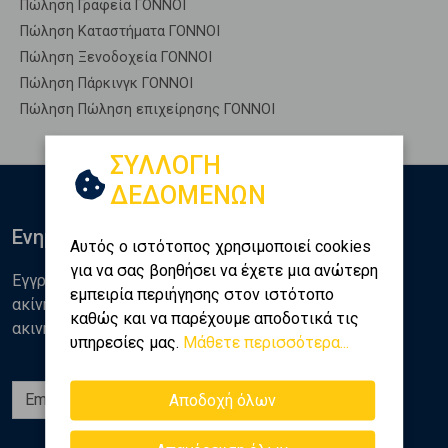
Πώληση Γραφεία ΓΟΝΝΟΙ
Πώληση Καταστήματα ΓΟΝΝΟΙ
Πώληση Ξενοδοχεία ΓΟΝΝΟΙ
Πώληση Πάρκινγκ ΓΟΝΝΟΙ
Πώληση Πώληση επιχείρησης ΓΟΝΝΟΙ
ΣΥΛΛΟΓΗ
ΔΕΔΟΜΕΝΩΝ
Ενημερωθείτε
Αυτός ο ιστότοπος χρησιμοποιεί cookies
για να σας βοηθήσει να έχετε μια ανώτερη
Εγγραφείτε στο newsletter της Golden Home για νέα
εμπειρία περιήγησης στον ιστότοπο
ακίνητα, αναλύσεις και διάφορα θέματα της αγοράς
καθώς και να παρέχουμε αποδοτικά τις
ακινήτων
υπηρεσίες μας.
Μάθετε περισσότερα...
Εγγραφή
Αποδοχή όλων
Ακολουθήστε μας