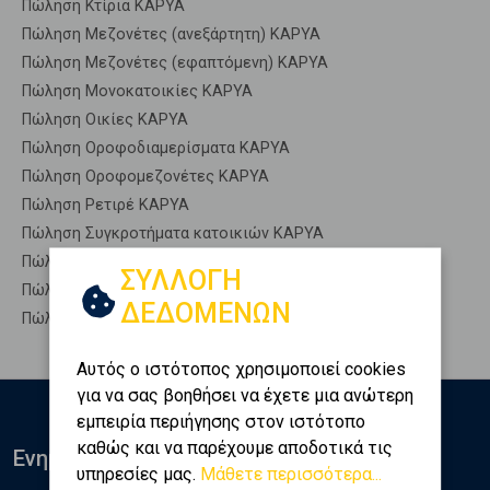
Πώληση Κτίρια ΚΑΡΥΑ
Πώληση Μεζονέτες (ανεξάρτητη) ΚΑΡΥΑ
Πώληση Μεζονέτες (εφαπτόμενη) ΚΑΡΥΑ
Πώληση Μονοκατοικίες ΚΑΡΥΑ
Πώληση Οικίες ΚΑΡΥΑ
Πώληση Οροφοδιαμερίσματα ΚΑΡΥΑ
Πώληση Οροφομεζονέτες ΚΑΡΥΑ
Πώληση Ρετιρέ ΚΑΡΥΑ
Πώληση Συγκροτήματα κατοικιών ΚΑΡΥΑ
Πώληση Υπόγεια ΚΑΡΥΑ
ΣΥΛΛΟΓΗ
Πώληση Υπόσκαφα ΚΑΡΥΑ
ΔΕΔΟΜΕΝΩΝ
Πώληση Υπολ. υψουν ΚΑΡΥΑ
Αυτός ο ιστότοπος χρησιμοποιεί cookies
για να σας βοηθήσει να έχετε μια ανώτερη
εμπειρία περιήγησης στον ιστότοπο
καθώς και να παρέχουμε αποδοτικά τις
Ενημερωθείτε
υπηρεσίες μας.
Μάθετε περισσότερα...