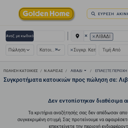
ΕΥΡΕΣΗ ΑΚΙ
×
×
Αναζ. με κωδικό
ΛΙΒΑΔΙ
×
×
Πώληση
Κατοικία
Συγκρ. Κατοικιών
ΠΏΛΗΣΗ ΚΑΤΟΙΚΊΕΣ
Ν.ΛΑΡΙΣΑΣ
ΛΙΒΑΔΙ
ΕΠΙΛΈΞΤΕ ΠΕΡΙΟΧΉ
Συγκροτήματα κατοικιών προς πώληση σε: Λιβ
Δεν εντοπίστηκαν διαθέσιμα α
Τα κριτήρια αναζήτησής σας δεν απέδωσαν απο
συγκεκριμένη στιγμή. Σας προτείνουμε να αφαιρέσετ
επεκτείνετε την περιοχή ενδιαφέροντ