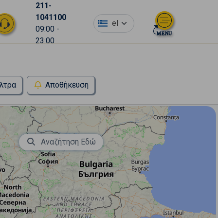
211-
1041100
el
09:00 -
23:00
λτρα
Αποθήκευση
Αναζήτηση Εδώ