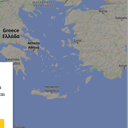
α
και