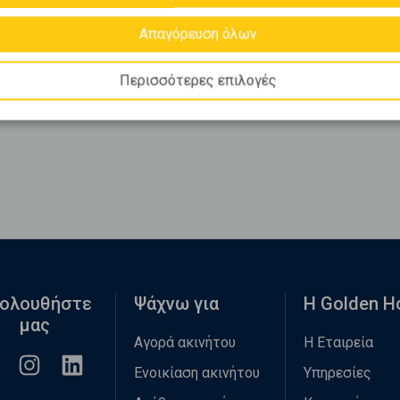
Απαγόρευση όλων
Περισσότερες επιλογές
ολουθήστε
Ψάχνω για
Η Golden 
μας
Αγορά ακινήτου
Η Εταιρεία
Ενοικίαση ακινήτου
Υπηρεσίες