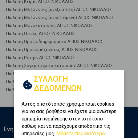
Πώληση Κτίρια ΑΓΙΟΣ ΝΙΚΟΛΑΟΣ
Πώληση Μεζονέτες (ανεξάρτητη) ΑΓΙΟΣ ΝΙΚΟΛΑΟΣ
Πώληση Μεζονέτες (εφαπτόμενη) ΑΓΙΟΣ ΝΙΚΟΛΑΟΣ
Πώληση Μονοκατοικίες ΑΓΙΟΣ ΝΙΚΟΛΑΟΣ
Πώληση Οικίες ΑΓΙΟΣ ΝΙΚΟΛΑΟΣ
Πώληση Οροφοδιαμερίσματα ΑΓΙΟΣ ΝΙΚΟΛΑΟΣ
Πώληση Οροφομεζονέτες ΑΓΙΟΣ ΝΙΚΟΛΑΟΣ
Πώληση Ρετιρέ ΑΓΙΟΣ ΝΙΚΟΛΑΟΣ
Πώληση Συγκροτήματα κατοικιών ΑΓΙΟΣ ΝΙΚΟΛΑΟΣ
Πώληση Υπόγεια ΑΓΙΟΣ ΝΙΚΟΛΑΟΣ
ΣΥΛΛΟΓΗ
Πώληση Υπόσκαφα ΑΓΙΟΣ ΝΙΚΟΛΑΟΣ
ΔΕΔΟΜΕΝΩΝ
Πώληση Υπολ. υψουν ΑΓΙΟΣ ΝΙΚΟΛΑΟΣ
Αυτός ο ιστότοπος χρησιμοποιεί cookies
για να σας βοηθήσει να έχετε μια ανώτερη
εμπειρία περιήγησης στον ιστότοπο
καθώς και να παρέχουμε αποδοτικά τις
Ενημερωθείτε
υπηρεσίες μας.
Μάθετε περισσότερα...