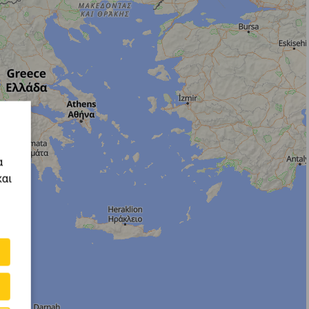
α
και