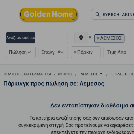
ΕΥΡΕΣΗ ΑΚΙ
×
×
Αναζ. με κωδικό
ΛΕΜΕΣΟΣ
×
×
Πώληση
Επαγγελματικό
Πάρκιν
ΠΏΛΗΣΗ ΕΠΑΓΓΕΛΜΑΤΙΚΆ
ΚΥΠΡΟΣ
ΛΕΜΕΣΟΣ
ΕΠΙΛΈΞΤΕ Π
Πάρκινγκ προς πώληση σε: Λεμεσος
Δεν εντοπίστηκαν διαθέσιμα α
Τα κριτήρια αναζήτησής σας δεν απέδωσαν απο
συγκεκριμένη στιγμή. Σας προτείνουμε να αφαιρέσετ
επεκτείνετε την περιοχή ενδιαφέροντ