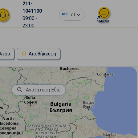
211-
1041100
el
09:00 -
23:00
λτρα
Αποθήκευση
Αναζήτηση Εδώ