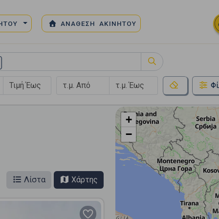
ΝΗΤΟΥ
ΑΝΑΘΕΣΗ ΑΚΙΝΗΤΟΥ
Φί
+
−
Λίστα
Χάρτης