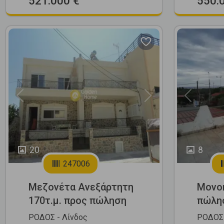
521.000 €
550.
Previous
Next
Previous
20
8
247006
Μεζονέτα Ανεξάρτητη
Μονοκ
170τ.μ. προς πώληση
πώλη
ΡΟΔΟΣ - Λίνδος
ΡΟΔΟΣ 