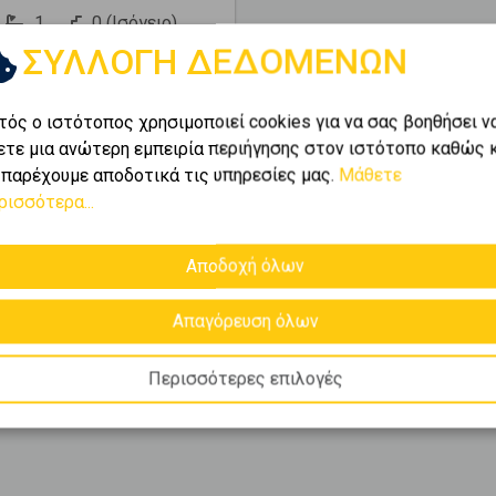
1
0 (Ισόγειο)
ΣΥΛΛΟΓΗ ΔΕΔΟΜΕΝΩΝ
2
195
m
2004
000 €
τός ο ιστότοπος χρησιμοποιεί cookies για να σας βοηθήσει ν
ετε μια ανώτερη εμπειρία περιήγησης στον ιστότοπο καθώς 
ι
1-4
από
4
.
 παρέχουμε αποδοτικά τις υπηρεσίες μας.
Μάθετε
ρισσότερα...
Αποδοχή όλων
λούσιο χαρτοφυλάκιο της
σε
Ροδος - Λίνδος
και
Απαγόρευση όλων
ς καλύτερες ευκαιρίες
υν κάθε ανάγκη.
Περισσότερες επιλογές