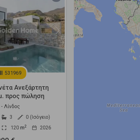
Next
531969
νέτα Ανεξάρτητη
μ. προς πώληση
- Λίνδος
3
0 (Ισόγειο)
2
120
m
2026