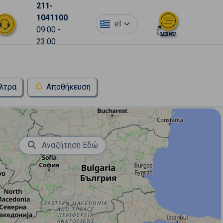
211-
1041100
el
09:00 -
23:00
λτρα
Αποθήκευση
Αναζήτηση Εδώ