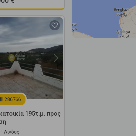
000 €
Next
286766
ατοικία 195τ.μ. προς
ση
- Λίνδος