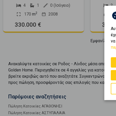
4
1
0 (Ισόγειο)
2
2
170
m
2008
10
330.000 €
370.
Αυ
έχ
Εμφανίζοντα
να
πε
Ανακαλύψτε
κατοικίες
σε
Ροδος - Λίνδος
μέσα από το π
Golden Home. Περιηγηθείτε σε
4
αγγελίες για
κατοικίες
βρείτε ακριβώς αυτό που αναζητάτε. Συγκεντρώνουμε τι
προς
πώληση
, προσφέροντάς σας επιλογές που καλύπτο
Παρόμοιες αναζητήσεις
Πώληση Κατοικίες ΑΓΑΘΟΝΗΣΙ
Πώληση Κατοικίες ΑΣΤΥΠΑΛΑΙΑ