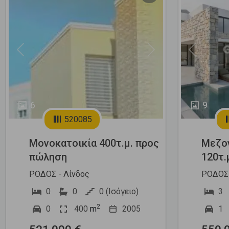
Previous
Next
Previous
6
9
520085
Μονοκατοικία 400τ.μ. προς
Μεζο
πώληση
120τ.
ΡΟΔΟΣ - Λίνδος
ΡΟΔΟΣ 
0
0
0 (Ισόγειο)
3
2
0
400
m
2005
1