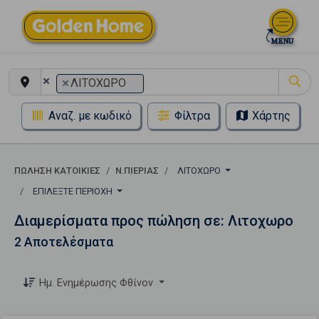
×
×
ΛΙΤΟΧΩΡΟ
Αναζ. με κωδικό
Φίλτρα
Χάρτης
ΠΏΛΗΣΗ ΚΑΤΟΙΚΊΕΣ
Ν.ΠΙΕΡΙΑΣ
ΛΙΤΟΧΩΡΟ
ΕΠΙΛΈΞΤΕ ΠΕΡΙΟΧΉ
Διαμερίσματα προς πώληση σε: Λιτοχωρο
2 Αποτελέσματα
Ημ. Ενημέρωσης Φθίνον