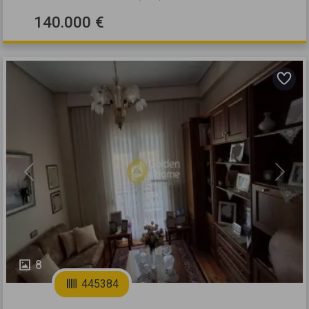
140.000 €
Previous
Next
8
445384