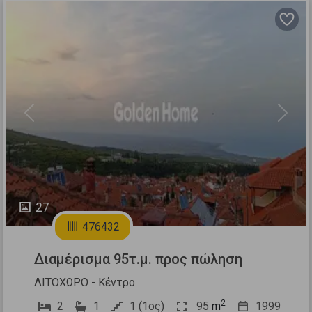
Previous
Next
27
476432
Διαμέρισμα 95τ.μ. προς πώληση
ΛΙΤΟΧΩΡΟ - Κέντρο
2
2
1
1 (1ος)
95
m
1999