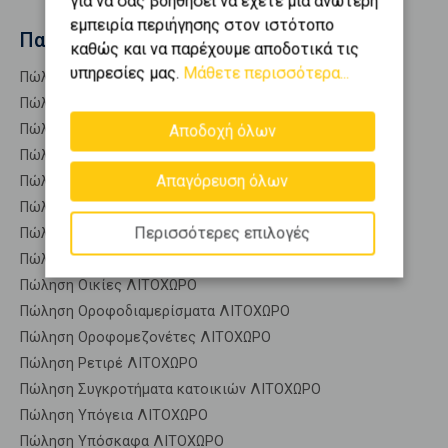
για να σας βοηθήσει να έχετε μια ανώτερη
εμπειρία περιήγησης στον ιστότοπο
Παρόμοιες αναζητήσεις
καθώς και να παρέχουμε αποδοτικά τις
υπηρεσίες μας.
Μάθετε περισσότερα...
Πώληση Κατοικίες ΛΙΤΟΧΩΡΟ
Πώληση Αποθήκες ΛΙΤΟΧΩΡΟ
Πώληση Γκαρσονιέρες ΛΙΤΟΧΩΡΟ
Αποδοχή όλων
Πώληση Διαμερίσματα ΛΙΤΟΧΩΡΟ
Απαγόρευση όλων
Πώληση Κτίρια ΛΙΤΟΧΩΡΟ
Πώληση Μεζονέτες (ανεξάρτητη) ΛΙΤΟΧΩΡΟ
Περισσότερες επιλογές
Πώληση Μεζονέτες (εφαπτόμενη) ΛΙΤΟΧΩΡΟ
Πώληση Μονοκατοικίες ΛΙΤΟΧΩΡΟ
Πώληση Οικίες ΛΙΤΟΧΩΡΟ
Πώληση Οροφοδιαμερίσματα ΛΙΤΟΧΩΡΟ
Πώληση Οροφομεζονέτες ΛΙΤΟΧΩΡΟ
Πώληση Ρετιρέ ΛΙΤΟΧΩΡΟ
Πώληση Συγκροτήματα κατοικιών ΛΙΤΟΧΩΡΟ
Πώληση Υπόγεια ΛΙΤΟΧΩΡΟ
Πώληση Υπόσκαφα ΛΙΤΟΧΩΡΟ