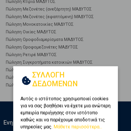
Πώληση Κτίρια ΜΑΔΥΤΟΣ
Πώληση Μεζονέτες (ανεξάρτητη) ΜΑΔΥΤΟΣ
Πώληση Μεζονέτες (εφαπτόμενη) ΜΑΔΥΤΟΣ
Πώληση Μονοκατοικίες ΜΑΔΥΤΟΣ
Πώληση Οικίες ΜΑΔΥΤΟΣ
Πώληση Οροφοδιαμερίσματα ΜΑΔΥΤΟΣ
Πώληση Οροφομεζονέτες ΜΑΔΥΤΟΣ
Πώληση Ρετιρέ ΜΑΔΥΤΟΣ
Πώληση Συγκροτήματα κατοικιών ΜΑΔΥΤΟΣ
Πώληση Υπόγεια ΜΑΔΥΤΟΣ
ΣΥΛΛΟΓΗ
Πώληση Υπόσκαφα ΜΑΔΥΤΟΣ
ΔΕΔΟΜΕΝΩΝ
Πώληση Υπολ. υψουν ΜΑΔΥΤΟΣ
Αυτός ο ιστότοπος χρησιμοποιεί cookies
για να σας βοηθήσει να έχετε μια ανώτερη
εμπειρία περιήγησης στον ιστότοπο
καθώς και να παρέχουμε αποδοτικά τις
Ενημερωθείτε
υπηρεσίες μας.
Μάθετε περισσότερα...