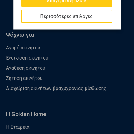
Απαγόρευση όλων
Περισσότερες επιλογές
Ψάχνω για
Αγορά ακινήτου
Ενοικίαση ακινήτου
Ανάθεση ακινήτου
Ζήτηση ακινήτου
Διαχείριση ακινήτων βραχυχρόνιας μίσθωσης
Η Golden Home
Η Εταιρεία