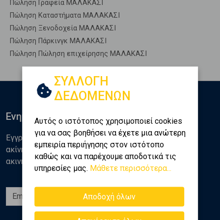
Πώληση Γραφεία ΜΑΛΑΚΑΣΙ
Πώληση Καταστήματα ΜΑΛΑΚΑΣΙ
Πώληση Ξενοδοχεία ΜΑΛΑΚΑΣΙ
Πώληση Πάρκινγκ ΜΑΛΑΚΑΣΙ
Πώληση Πώληση επιχείρησης ΜΑΛΑΚΑΣΙ
ΣΥΛΛΟΓΗ
ΔΕΔΟΜΕΝΩΝ
Ενημερωθείτε
Αυτός ο ιστότοπος χρησιμοποιεί cookies
για να σας βοηθήσει να έχετε μια ανώτερη
Εγγραφείτε στο newsletter της Golden Home για νέα
εμπειρία περιήγησης στον ιστότοπο
ακίνητα, αναλύσεις και διάφορα θέματα της αγοράς
καθώς και να παρέχουμε αποδοτικά τις
ακινήτων
υπηρεσίες μας.
Μάθετε περισσότερα...
Εγγραφή
Αποδοχή όλων
Ακολουθήστε μας