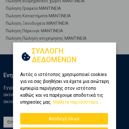
Πώληση Βιομηχανικοί χώροι ΜΑΝΤΙΝΕΙΑ
Πώληση Γραφεία ΜΑΝΤΙΝΕΙΑ
Πώληση Καταστήματα ΜΑΝΤΙΝΕΙΑ
Πώληση Ξενοδοχεία ΜΑΝΤΙΝΕΙΑ
Πώληση Πάρκινγκ ΜΑΝΤΙΝΕΙΑ
Πώληση Πώληση επιχείρησης ΜΑΝΤΙΝΕΙΑ
ΣΥΛΛΟΓΗ
ΔΕΔΟΜΕΝΩΝ
Αυτός ο ιστότοπος χρησιμοποιεί cookies
Ενημερωθείτε
για να σας βοηθήσει να έχετε μια ανώτερη
Εγγραφείτε στο newsletter της Golden Home για νέα
εμπειρία περιήγησης στον ιστότοπο
ακίνητα, αναλύσεις και διάφορα θέματα της αγοράς
καθώς και να παρέχουμε αποδοτικά τις
ακινήτων
υπηρεσίες μας.
Μάθετε περισσότερα...
Αποδοχή όλων
Εγγραφή