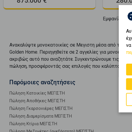
875.000 €
280.
Εμφανίζοντα
Αυ
έχ
Ανακαλύψτε
μονοκατοικίες
σε
Μεγιστη
μέσα από το πλο
να
Golden Home. Περιηγηθείτε σε
2
αγγελίες για
μονοκατοικ
πε
ακριβώς αυτό που αναζητάτε. Συγκεντρώνουμε τις καλύ
πώληση
, προσφέροντάς σας επιλογές που καλύπτουν κά
Παρόμοιες αναζητήσεις
Πώληση Κατοικίες ΜΕΓΙΣΤΗ
Πώληση Αποθήκες ΜΕΓΙΣΤΗ
Πώληση Γκαρσονιέρες ΜΕΓΙΣΤΗ
Πώληση Διαμερίσματα ΜΕΓΙΣΤΗ
Πώληση Κτίρια ΜΕΓΙΣΤΗ
Πώληση Μεζονέτες (ανεξάρτητη) ΜΕΓΙΣΤΗ