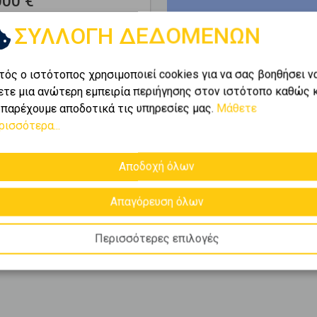
000 €
ΣΥΛΛΟΓΗ ΔΕΔΟΜΕΝΩΝ
ι
1-2
από
2
.
τός ο ιστότοπος χρησιμοποιεί cookies για να σας βοηθήσει ν
ετε μια ανώτερη εμπειρία περιήγησης στον ιστότοπο καθώς 
ύσιο χαρτοφυλάκιο της
 παρέχουμε αποδοτικά τις υπηρεσίες μας.
Μάθετε
ίες
σε
Μεγιστη
και βρείτε
ρισσότερα...
τερες ευκαιρίες προς
θε ανάγκη.
Αποδοχή όλων
Απαγόρευση όλων
Περισσότερες επιλογές