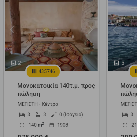
Previous
Next
Previous
2
5
435746
Μονοκατοικία 140τ.μ. προς
Μονοκ
πώληση
πώλη
ΜΕΓΙΣΤΗ - Κέντρο
ΜΕΓΙΣΤ
3
3
0 (Ισόγειο)
3
2
140
m
1908
21