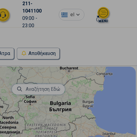
211-
1041100
el
09:00 -
23:00
λτρα
Αποθήκευση
Αναζήτηση Εδώ