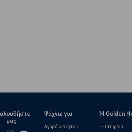
ολουθήστε
Ψάχνω για
Η Golden 
μας
Αγορά ακινήτου
Η Εταιρεία