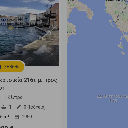
Next
388685
ατοικία 216τ.μ. προς
ση
Η - Κέντρο
1
0 (Ισόγειο)
2
6
m
1950