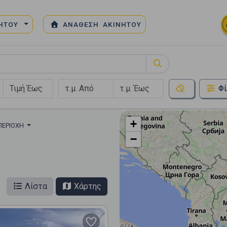
ΝΗΤΟΥ
ΑΝΑΘΕΣΗ ΑΚΙΝΗΤΟΥ
Φί
+
ΠΕΡΙΟΧΉ
−
Λίστα
Χάρτης