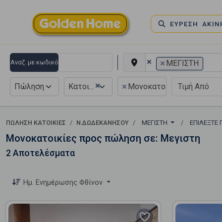
ΕΥΡΕΣΗ ΑΚΙ
×
×
Αναζ. με κωδικό
ΜΕΓΙΣΤΗ
×
×
Πώληση
Κατοικία
Μονοκατοικία
ΠΏΛΗΣΗ ΚΑΤΟΙΚΊΕΣ
Ν.ΔΩΔΕΚΑΝΗΣΟΥ
ΜΕΓΙΣΤΗ
ΕΠΙΛΈΞΤΕ 
Μονοκατοικίες προς πώληση σε: Μεγιστη
2 Αποτελέσματα
Ημ. Ενημέρωσης Φθίνον