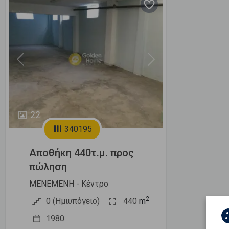
Previous
Next
22
340195
Αποθήκη 440τ.μ. προς
πώληση
ΜΕΝΕΜΕΝΗ - Κέντρο
2
0 (Ημιυπόγειο)
440
m
1980