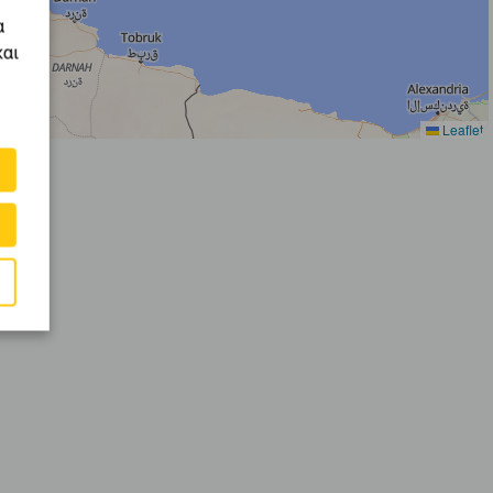
α
και
Leaflet