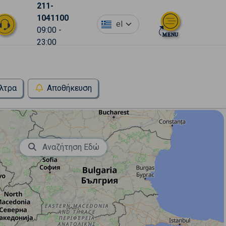
211-
1041100
el
09:00 -
23:00
λτρα
Αποθήκευση
Αναζήτηση Εδώ