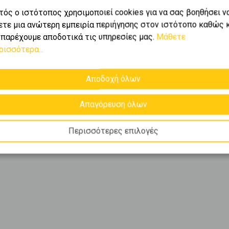
τός ο ιστότοπος χρησιμοποιεί cookies για να σας βοηθήσει ν
ετε μια ανώτερη εμπειρία περιήγησης στον ιστότοπο καθώς 
 παρέχουμε αποδοτικά τις υπηρεσίες μας.
Μάθετε
ι
1-1
από
1
.
ρισσότερα...
Αποδοχή όλων
πλούσιο χαρτοφυλάκιο
 αποθήκες
σε
Μενεμενη
και
Απαγόρευση όλων
ς καλύτερες ευκαιρίες
υν κάθε ανάγκη.
Περισσότερες επιλογές