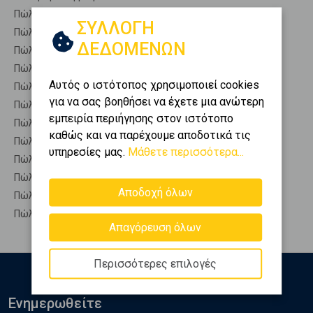
Πώληση Επαγγελματικά ΣΤΥΡΑ
ΣΥΛΛΟΓΗ
Πώληση Επαγγελματικά ΤΑΜΥΝΕΣ
ΔΕΔΟΜΕΝΩΝ
Πώληση Επαγγελματικά ΧΑΛΚΙΔΑ
Πώληση Επαγγελματικά ΩΡΕΟΙ
Αυτός ο ιστότοπος χρησιμοποιεί cookies
Πώληση Επαγγ. Αποθήκες ΚΥΜΗ - Μεντούλης
για να σας βοηθήσει να έχετε μια ανώτερη
Πώληση Αυτόνομα κτίρια ΚΥΜΗ - Μεντούλης
εμπειρία περιήγησης στον ιστότοπο
Πώληση Βιομηχανικοί χώροι ΚΥΜΗ - Μεντούλης
καθώς και να παρέχουμε αποδοτικά τις
Πώληση Γραφεία ΚΥΜΗ - Μεντούλης
υπηρεσίες μας.
Μάθετε περισσότερα...
Πώληση Καταστήματα ΚΥΜΗ - Μεντούλης
Πώληση Ξενοδοχεία ΚΥΜΗ - Μεντούλης
Αποδοχή όλων
Πώληση Πάρκινγκ ΚΥΜΗ - Μεντούλης
Πώληση Πώληση επιχείρησης ΚΥΜΗ - Μεντούλης
Απαγόρευση όλων
Περισσότερες επιλογές
Ενημερωθείτε