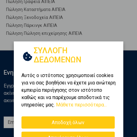
Πώληση Γραφεία ΑΙΠΕΙΑ
Πώληση Καταστήματα ΑΙΠΕΙΑ
Πώληση Ξενοδοχεία ΑΙΠΕΙΑ
Πώληση Πάρκινγκ ΑΙΠΕΙΑ
Πώληση Πώληση επιχείρησης ΑΙΠΕΙΑ
ΣΥΛΛΟΓΗ
ΔΕΔΟΜΕΝΩΝ
Ενημερωθείτε
Αυτός ο ιστότοπος χρησιμοποιεί cookies
για να σας βοηθήσει να έχετε μια ανώτερη
Εγγραφείτε στο newsletter της Golden Home για νέα
εμπειρία περιήγησης στον ιστότοπο
ακίνητα, αναλύσεις και διάφορα θέματα της αγοράς
καθώς και να παρέχουμε αποδοτικά τις
ακινήτων
υπηρεσίες μας.
Μάθετε περισσότερα...
Εγγραφή
Αποδοχή όλων
Ακολουθήστε μας