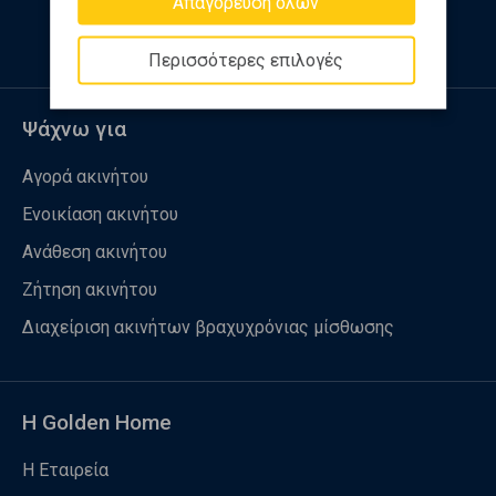
Απαγόρευση όλων
Περισσότερες επιλογές
Ψάχνω για
Αγορά ακινήτου
Ενοικίαση ακινήτου
Ανάθεση ακινήτου
Ζήτηση ακινήτου
Διαχείριση ακινήτων βραχυχρόνιας μίσθωσης
Η Golden Home
Η Εταιρεία