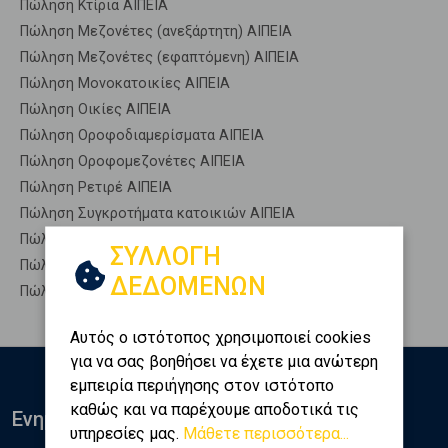
Πώληση Κτίρια ΑΙΠΕΙΑ
Πώληση Μεζονέτες (ανεξάρτητη) ΑΙΠΕΙΑ
Πώληση Μεζονέτες (εφαπτόμενη) ΑΙΠΕΙΑ
Πώληση Μονοκατοικίες ΑΙΠΕΙΑ
Πώληση Οικίες ΑΙΠΕΙΑ
Πώληση Οροφοδιαμερίσματα ΑΙΠΕΙΑ
Πώληση Οροφομεζονέτες ΑΙΠΕΙΑ
Πώληση Ρετιρέ ΑΙΠΕΙΑ
Πώληση Συγκροτήματα κατοικιών ΑΙΠΕΙΑ
Πώληση Υπόγεια ΑΙΠΕΙΑ
ΣΥΛΛΟΓΗ
Πώληση Υπόσκαφα ΑΙΠΕΙΑ
ΔΕΔΟΜΕΝΩΝ
Πώληση Υπολ. υψουν ΑΙΠΕΙΑ
Αυτός ο ιστότοπος χρησιμοποιεί cookies
για να σας βοηθήσει να έχετε μια ανώτερη
εμπειρία περιήγησης στον ιστότοπο
καθώς και να παρέχουμε αποδοτικά τις
Ενημερωθείτε
υπηρεσίες μας.
Μάθετε περισσότερα...