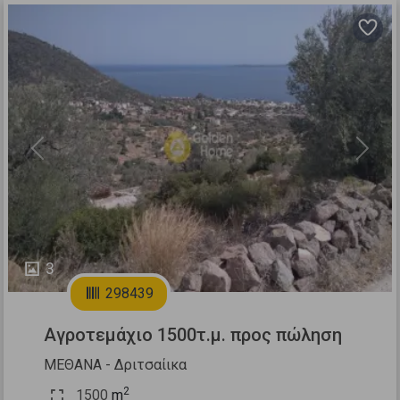
Previous
Next
3
298439
Αγροτεμάχιο 1500τ.μ. προς πώληση
ΜΕΘΑΝΑ - Δριτσαίικα
2
1500
m