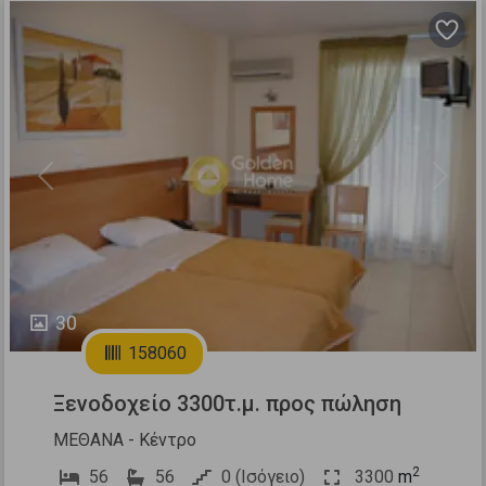
Previous
Next
30
158060
Ξενοδοχείο 3300τ.μ. προς πώληση
ΜΕΘΑΝΑ - Κέντρο
2
56
56
0 (Ισόγειο)
3300
m