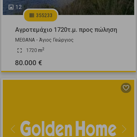
12
355233
Αγροτεμάχιο 1720τ.μ. προς πώληση
ΜΕΘΑΝΑ - Άγιος Γεώργιος
2
1720
m
80.000 €
Previous
Next