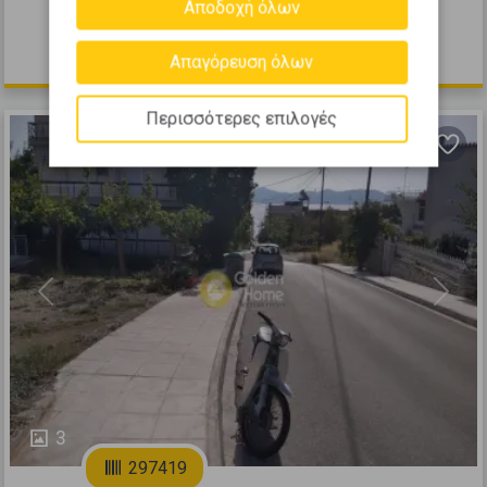
Αποδοχή όλων
1932
270.000 €
Απαγόρευση όλων
Περισσότερες επιλογές
Previous
Next
3
297419