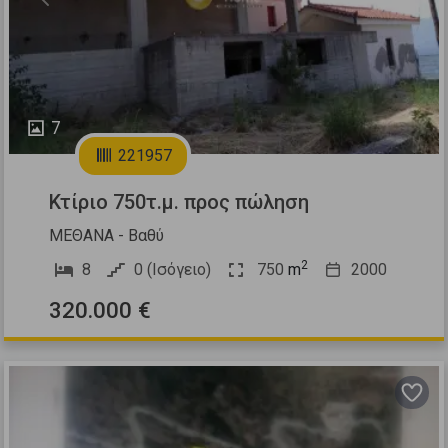
Previous
Next
7
221957
Κτίριο 750τ.μ. προς πώληση
ΜΕΘΑΝΑ - Βαθύ
2
8
0 (Ισόγειο)
750
m
2000
320.000 €