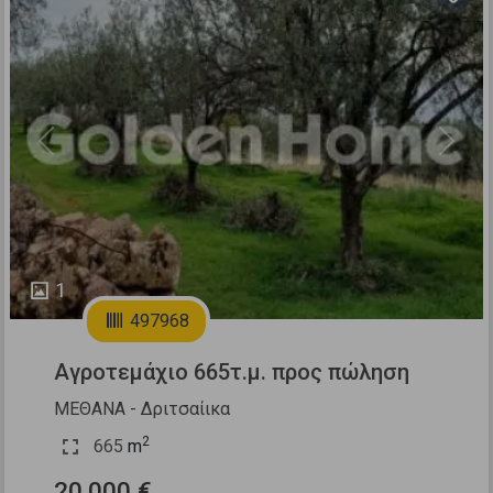
Previous
Next
1
497968
Αγροτεμάχιο 665τ.μ. προς πώληση
ΜΕΘΑΝΑ - Δριτσαίικα
2
665
m
20.000 €