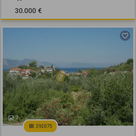
30.000 €
Previous
Next
7
292075