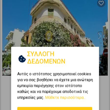
Previous
Next
ΣΥΛΛΟΓΗ
ΔΕΔΟΜΕΝΩΝ
6
Αυτός ο ιστότοπος χρησιμοποιεί cookies
438997
για να σας βοηθήσει να έχετε μια ανώτερη
εμπειρία περιήγησης στον ιστότοπο
Κτίριο 639τ.μ. προς πώληση
καθώς και να παρέχουμε αποδοτικά τις
ΜΕΘΑΝΑ - Κέντρο
υπηρεσίες μας.
Μάθετε περισσότερα...
2
36
15
0 (Ισόγειο)
639
m