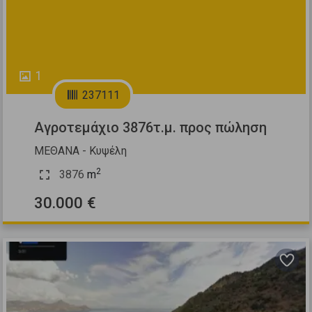
1
237111
Αγροτεμάχιο 3876τ.μ. προς πώληση
ΜΕΘΑΝΑ - Κυψέλη
2
3876
m
30.000 €