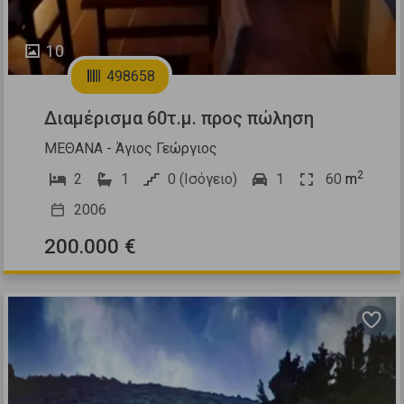
10
498658
Διαμέρισμα 60τ.μ. προς πώληση
ΜΕΘΑΝΑ - Άγιος Γεώργιος
2
2
1
0 (Ισόγειο)
1
60
m
2006
200.000 €