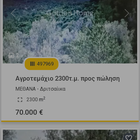
Previous
Next
2
497969
Αγροτεμάχιο 2300τ.μ. προς πώληση
ΜΕΘΑΝΑ - Δριτσαίικα
2
2300
m
70.000 €