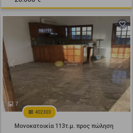
Previous
Next
7
402303
Μονοκατοικία 113τ.μ. προς πώληση