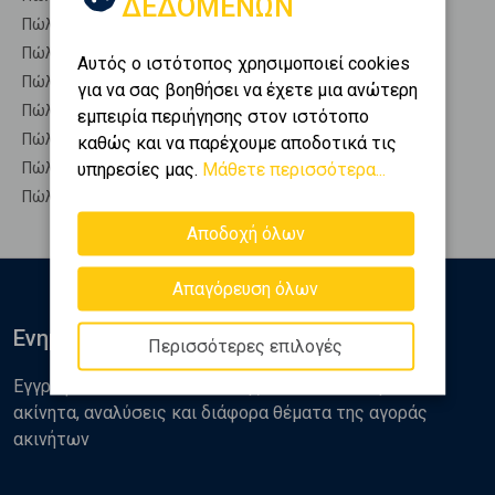
ΔΕΔΟΜΕΝΩΝ
Πώληση Οροφοδιαμερίσματα ΓΡΕΒΕΝΑ - Μυρσίνα
Πώληση Οροφομεζονέτες ΓΡΕΒΕΝΑ - Μυρσίνα
Αυτός ο ιστότοπος χρησιμοποιεί cookies
Πώληση Ρετιρέ ΓΡΕΒΕΝΑ - Μυρσίνα
για να σας βοηθήσει να έχετε μια ανώτερη
Πώληση Συγκροτήματα κατοικιών ΓΡΕΒΕΝΑ - Μυρσίνα
εμπειρία περιήγησης στον ιστότοπο
Πώληση Υπόγεια ΓΡΕΒΕΝΑ - Μυρσίνα
καθώς και να παρέχουμε αποδοτικά τις
υπηρεσίες μας.
Μάθετε περισσότερα...
Πώληση Υπόσκαφα ΓΡΕΒΕΝΑ - Μυρσίνα
Πώληση Υπολ. υψουν ΓΡΕΒΕΝΑ - Μυρσίνα
Αποδοχή όλων
Απαγόρευση όλων
Ενημερωθείτε
Περισσότερες επιλογές
Εγγραφείτε στο newsletter της Golden Home για νέα
ακίνητα, αναλύσεις και διάφορα θέματα της αγοράς
ακινήτων