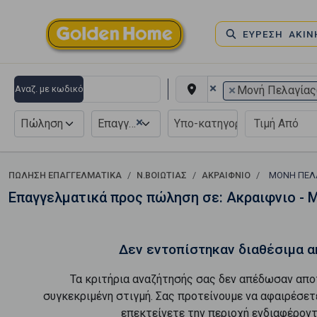
ΕΥΡΕΣΗ ΑΚΙ
×
×
Αναζ. με κωδικό
Μονή Πελαγίας
×
Πώληση
Επαγγελματικό
ΠΏΛΗΣΗ ΕΠΑΓΓΕΛΜΑΤΙΚΆ
Ν.ΒΟΙΩΤΙΑΣ
ΑΚΡΑΙΦΝΙΟ
ΜΟΝΉ ΠΕΛ
Επαγγελματικά προς πώληση σε: Ακραιφνιο - 
Δεν εντοπίστηκαν διαθέσιμα α
Τα κριτήρια αναζήτησής σας δεν απέδωσαν απο
συγκεκριμένη στιγμή. Σας προτείνουμε να αφαιρέσετ
επεκτείνετε την περιοχή ενδιαφέροντ