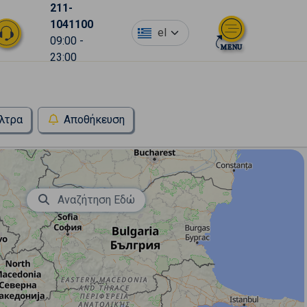
211-
1041100
el
09:00 -
23:00
λτρα
Αποθήκευση
Αναζήτηση Εδώ