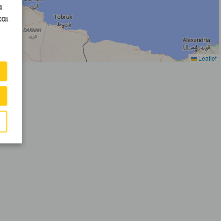
α
και
Leaflet