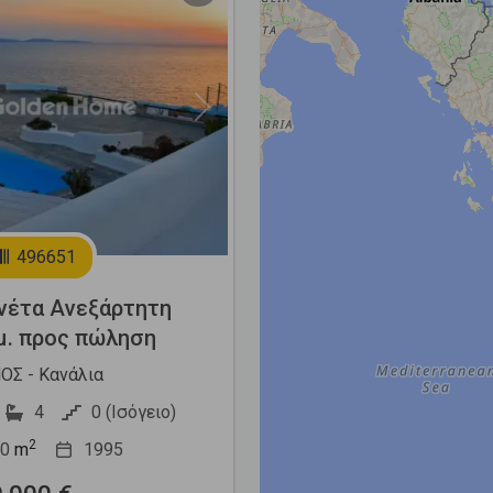
Next
496651
νέτα Ανεξάρτητη
μ. προς πώληση
Σ - Κανάλια
4
0 (Ισόγειο)
2
0
m
1995