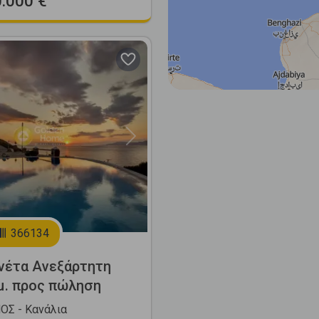
0.000 €
Next
366134
νέτα Ανεξάρτητη
μ. προς πώληση
Σ - Κανάλια