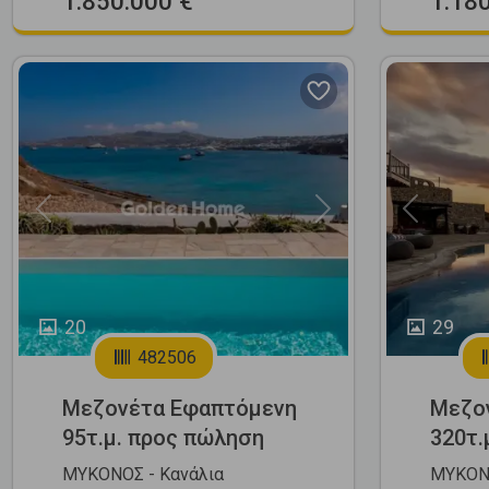
1.850.000 €
1.18
Previous
Next
Previous
20
29
482506
Μεζονέτα Εφαπτόμενη
Μεζο
95τ.μ. προς πώληση
320τ.
ΜΥΚΟΝΟΣ - Κανάλια
ΜΥΚΟΝΟ