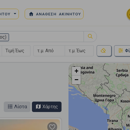
ΝΗΤΟΥ
ΑΝΑΘΕΣΗ ΑΚΙΝΗΤΟΥ
ος)
Φί
+
−
Λίστα
Χάρτης