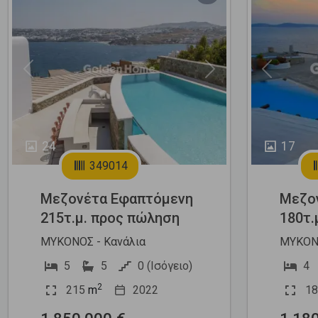
Previous
Next
Previous
24
17
349014
Μεζονέτα Εφαπτόμενη
Μεζο
215τ.μ. προς πώληση
180τ.
ΜΥΚΟΝΟΣ - Κανάλια
ΜΥΚΟΝΟ
5
5
0 (Ισόγειο)
4
2
215
m
2022
18