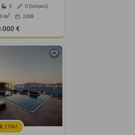
6
0 (Ισόγειο)
2
0
m
2008
0.000 €
Next
21561