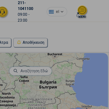
211-
1041100
el
09:00 -
23:00
λτρα
Αποθήκευση
Αναζήτηση Εδώ