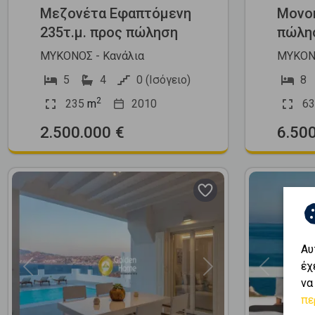
Μεζονέτα Εφαπτόμενη
Μονοκ
235τ.μ. προς πώληση
πώλη
ΜΥΚΟΝΟΣ - Κανάλια
ΜΥΚΟΝΟ
5
4
0 (Ισόγειο)
8
2
235
m
2010
63
2.500.000 €
6.50
Αυ
έχ
Previous
Next
Previous
να
πε