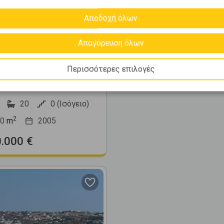
Αποδοχή όλων
405415
Απαγόρευση όλων
ατοικία 800τ.μ. προς
ση
Περισσότερες επιλογές
Σ - Κανάλια
20
0 (Ισόγειο)
2
0
m
2005
0.000 €