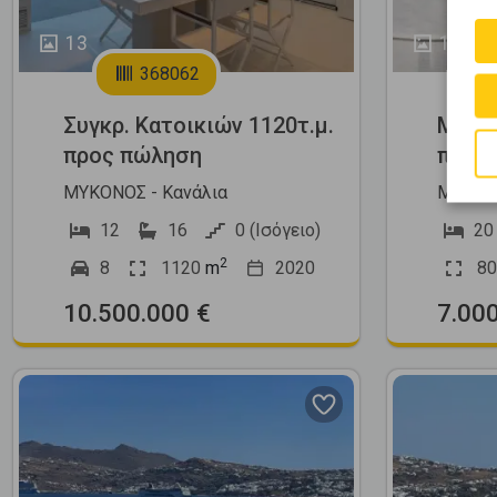
13
19
368062
Συγκρ. Κατοικιών 1120τ.μ.
Μονοκ
προς πώληση
πώλη
ΜΥΚΟΝΟΣ - Κανάλια
ΜΥΚΟΝΟ
12
16
0 (Ισόγειο)
20
2
8
1120
m
2020
80
10.500.000 €
7.00