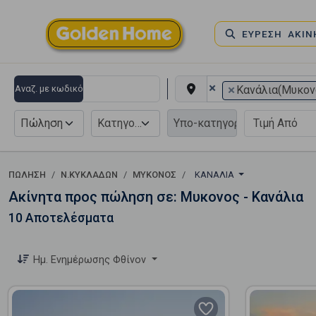
ΕΥΡΕΣΗ ΑΚΙ
×
×
Αναζ. με κωδικό
Κανάλια(Μυκον
Πώληση
Κατηγορία
ΠΏΛΗΣΗ
Ν.ΚΥΚΛΑΔΩΝ
ΜΥΚΟΝΟΣ
ΚΑΝΆΛΙΑ
Ακίνητα προς πώληση σε: Μυκονος - Κανάλια
10 Αποτελέσματα
Ημ. Ενημέρωσης Φθίνον