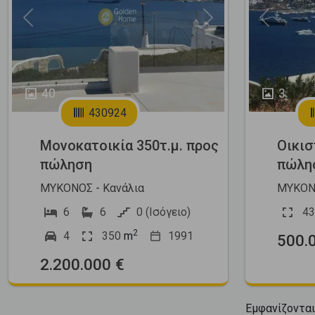
Previous
Next
Previous
40
3
430924
Μονοκατοικία 350τ.μ. προς
Οικισ
πώληση
πώλη
ΜΥΚΟΝΟΣ - Κανάλια
ΜΥΚΟΝΟ
6
6
0 (Ισόγειο)
43
2
4
350
m
1991
500.
2.200.000 €
Εμφανίζοντα