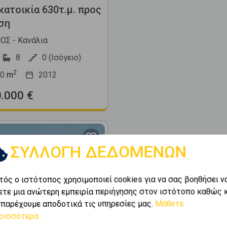
ατοικία 630τ.μ. προς
ση
Σ - Κανάλια
8
0 (Ισόγειο)
2
0
m
2012
0.000 €
ΣΥΛΛΟΓΗ ΔΕΔΟΜΕΝΩΝ
τός ο ιστότοπος χρησιμοποιεί cookies για να σας βοηθήσει ν
ετε μια ανώτερη εμπειρία περιήγησης στον ιστότοπο καθώς 
Next
 παρέχουμε αποδοτικά τις υπηρεσίες μας.
Μάθετε
ρισσότερα...