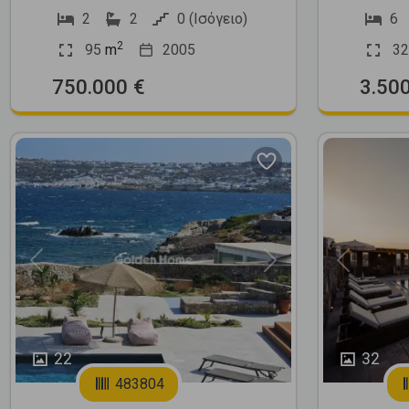
2
2
0 (Ισόγειο)
6
2
95
m
2005
32
750.000 €
3.50
Previous
Next
Previous
22
32
483804