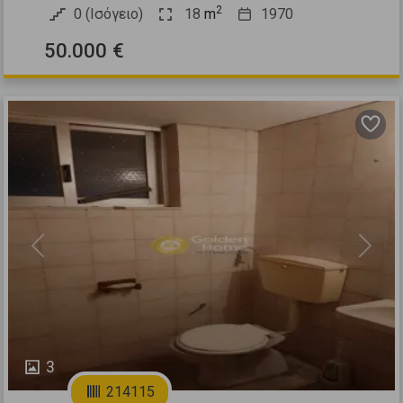
2
0 (Ισόγειο)
18
m
1970
50.000 €
Previous
Next
3
214115