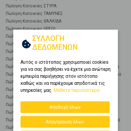
Πώληση Κατοικίες ΣΤΥΡΑ
Πώληση Κατοικίες ΤΑΜΥΝΕΣ
Πώληση Κατοικίες ΧΑΛΚΙΔΑ
Πώληση Κατοικίες ΩΡΕΟΙ
Πώληση Αποθήκες ΜΕΣΣΑΠΙΑ - Νεροτριβιά
ΣΥΛΛΟΓΗ
Πώληση Γκαρσονιέρες ΜΕΣΣΑΠΙΑ - Νεροτριβιά
ΔΕΔΟΜΕΝΩΝ
Πώληση Διαμερίσματα ΜΕΣΣΑΠΙΑ - Νεροτριβιά
Πώληση Κτίρια ΜΕΣΣΑΠΙΑ - Νεροτριβιά
Αυτός ο ιστότοπος χρησιμοποιεί cookies
Πώληση Μεζονέτες (ανεξάρτητη) ΜΕΣΣΑΠΙΑ - Νεροτριβιά
για να σας βοηθήσει να έχετε μια ανώτερη
Πώληση Μεζονέτες (εφαπτόμενη) ΜΕΣΣΑΠΙΑ - Νεροτριβιά
εμπειρία περιήγησης στον ιστότοπο
Πώληση Μονοκατοικίες ΜΕΣΣΑΠΙΑ - Νεροτριβιά
καθώς και να παρέχουμε αποδοτικά τις
Πώληση Οικίες ΜΕΣΣΑΠΙΑ - Νεροτριβιά
υπηρεσίες μας.
Μάθετε περισσότερα...
Πώληση Οροφοδιαμερίσματα ΜΕΣΣΑΠΙΑ - Νεροτριβιά
Πώληση Οροφομεζονέτες ΜΕΣΣΑΠΙΑ - Νεροτριβιά
Αποδοχή όλων
Πώληση Ρετιρέ ΜΕΣΣΑΠΙΑ - Νεροτριβιά
Πώληση Συγκροτήματα κατοικιών ΜΕΣΣΑΠΙΑ - Νεροτριβιά
Απαγόρευση όλων
Πώληση Υπόγεια ΜΕΣΣΑΠΙΑ - Νεροτριβιά