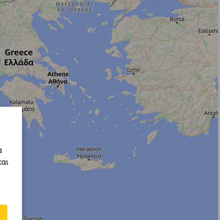
α
και