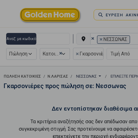
ΕΥΡΕΣΗ ΑΚΙ
×
×
Αναζ. με κωδικό
ΝΕΣΣΩΝΑΣ
×
×
Πώληση
Κατοικία
Γκαρσονιέρα
ΠΏΛΗΣΗ ΚΑΤΟΙΚΊΕΣ
Ν.ΛΑΡΙΣΑΣ
ΝΕΣΣΩΝΑΣ
ΕΠΙΛΈΞΤΕ ΠΕΡ
Γκαρσονιέρες προς πώληση σε: Νεσσωνας
Δεν εντοπίστηκαν διαθέσιμα α
Τα κριτήρια αναζήτησής σας δεν απέδωσαν απο
συγκεκριμένη στιγμή. Σας προτείνουμε να αφαιρέσετ
επεκτείνετε την περιοχή ενδιαφέροντ