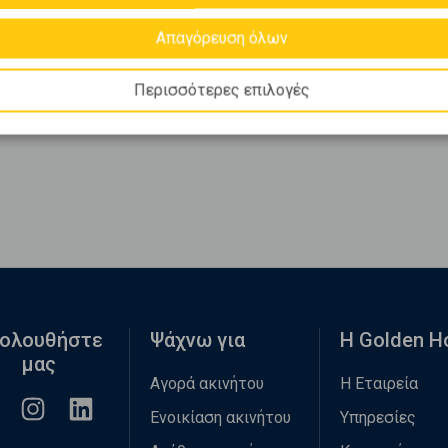
Απαγόρευση όλων
Περισσότερες επιλογές
ολουθήστε
Ψάχνω για
Η Golden 
μας
Αγορά ακινήτου
Η Εταιρεία
Ενοικίαση ακινήτου
Υπηρεσίες