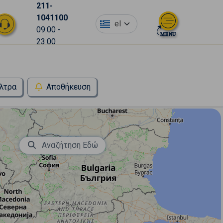
211-
1041100
el
09:00 -
23:00
λτρα
Αποθήκευση
Αναζήτηση Εδώ