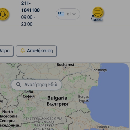
211-
1041100
el
09:00 -
23:00
λτρα
Αποθήκευση
Αναζήτηση Εδώ