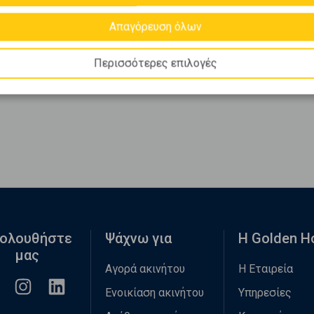
Απαγόρευση όλων
Περισσότερες επιλογές
ολουθήστε
Ψάχνω για
Η Golden 
μας
Αγορά ακινήτου
Η Εταιρεία
Ενοικίαση ακινήτου
Υπηρεσίες