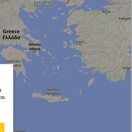
α
και