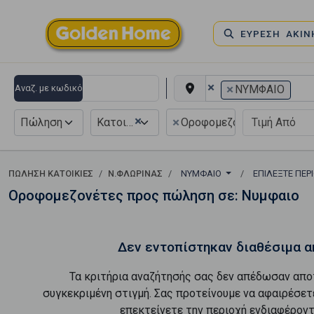
ΕΥΡΕΣΗ ΑΚΙ
×
×
Αναζ. με κωδικό
ΝΥΜΦΑΙΟ
×
×
Πώληση
Κατοικία
Οροφομεζονέτα
ΠΏΛΗΣΗ ΚΑΤΟΙΚΊΕΣ
Ν.ΦΛΩΡΙΝΑΣ
ΝΥΜΦΑΙΟ
ΕΠΙΛΈΞΤΕ ΠΕΡ
Οροφομεζονέτες προς πώληση σε: Νυμφαιο
Δεν εντοπίστηκαν διαθέσιμα α
Τα κριτήρια αναζήτησής σας δεν απέδωσαν απο
συγκεκριμένη στιγμή. Σας προτείνουμε να αφαιρέσετ
επεκτείνετε την περιοχή ενδιαφέροντ