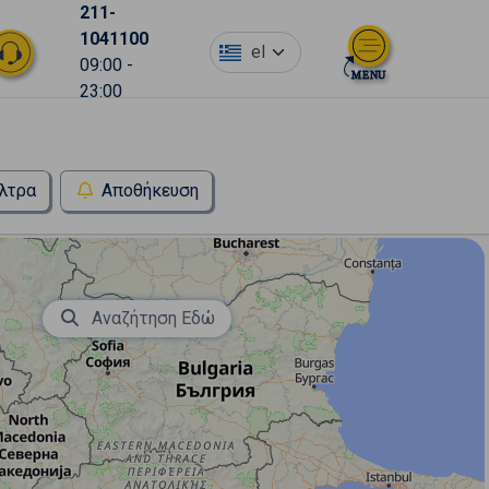
211-
1041100
el
09:00 -
23:00
λτρα
Αποθήκευση
Αναζήτηση Εδώ