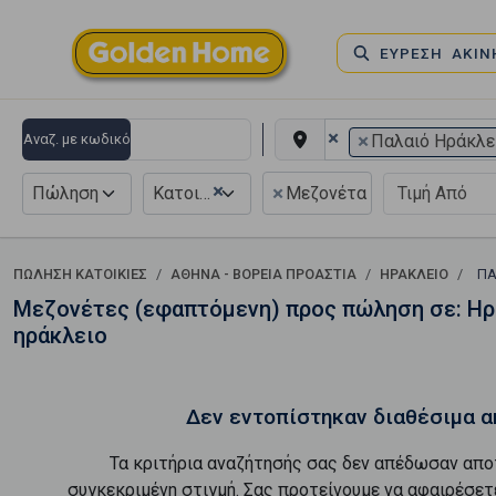
ΕΥΡΕΣΗ ΑΚΙ
×
×
Αναζ. με κωδικό
Παλαιό Ηράκλε
×
×
Πώληση
Κατοικία
Μεζονέτα Εφαπτόμενη
ΠΏΛΗΣΗ ΚΑΤΟΙΚΊΕΣ
ΑΘΉΝΑ - ΒΌΡΕΙΑ ΠΡΟΆΣΤΙΑ
ΗΡΆΚΛΕΙΟ
ΠΑ
Μεζονέτες (εφαπτόμενη) προς πώληση σε: Ηρά
ηράκλειο
Δεν εντοπίστηκαν διαθέσιμα α
Τα κριτήρια αναζήτησής σας δεν απέδωσαν απο
συγκεκριμένη στιγμή. Σας προτείνουμε να αφαιρέσετ