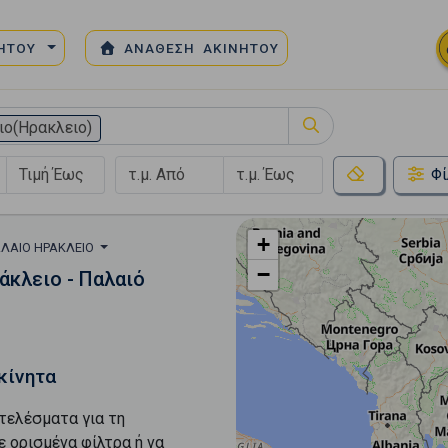
ΝΗΤΟΥ
ΑΝΑΘΕΣΗ ΑΚΙΝΗΤΟΥ
ιο(Ηρακλειο)
Φί
+
ΛΑΙΌ ΗΡΆΚΛΕΙΟ
−
κλειο - Παλαιό
κίνητα
τελέσματα για τη
ε ορισμένα φίλτρα ή να