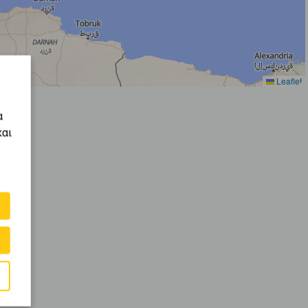
Leaflet
α
και