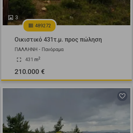
3
489272
Οικιστικό 431τ.μ. προς πώληση
ΠΑΛΛΗΝΗ - Πανόραμα
2
431
m
210.000 €