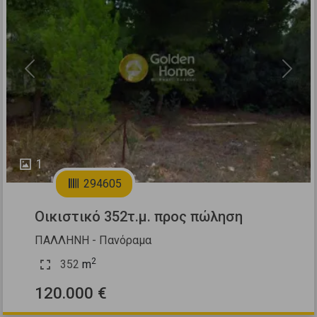
Previous
Next
1
294605
Οικιστικό 352τ.μ. προς πώληση
ΠΑΛΛΗΝΗ - Πανόραμα
2
352
m
120.000 €