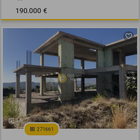
190.000 €
Previous
Next
15
271661