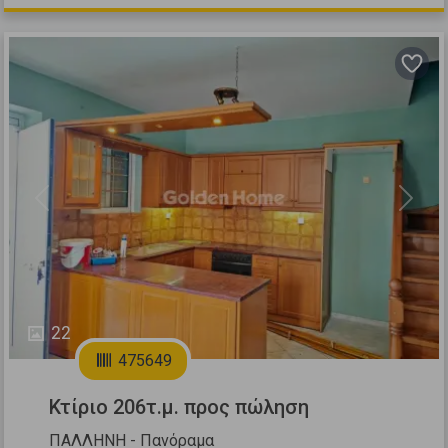
Previous
Next
22
475649
Κτίριο 206τ.μ. προς πώληση
ΠΑΛΛΗΝΗ - Πανόραμα