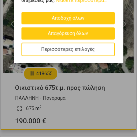
υπηρεσίες μας.
Μάθετε περισσότερα...
Αποδοχή όλων
Previous
Next
Απαγόρευση όλων
Περισσότερες επιλογές
1
418655
Οικιστικό 675τ.μ. προς πώληση
ΠΑΛΛΗΝΗ - Πανόραμα
2
675
m
190.000 €