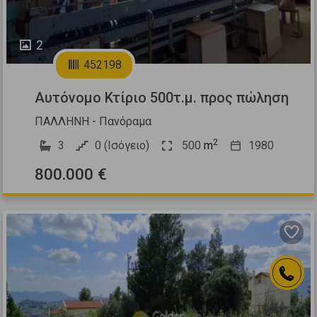
2
452198
Αυτόνομο Κτίριο 500τ.μ. προς πώληση
ΠΑΛΛΗΝΗ - Πανόραμα
2
3
0 (Ισόγειο)
500
m
1980
800.000 €