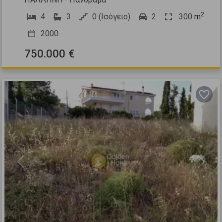
2
4
3
0 (Ισόγειο)
2
300
m
2000
750.000 €
Previous
Next