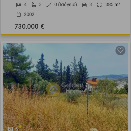
2
4
3
0 (Ισόγειο)
3
385
m
2002
730.000 €
Previous
Next
5