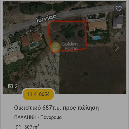
Previous
Next
2
418654
Οικιστικό 687τ.μ. προς πώληση
ΠΑΛΛΗΝΗ - Πανόραμα
2
687
m