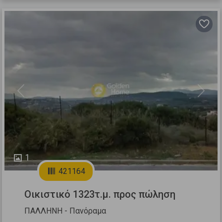
Previous
Next
1
421164
Οικιστικό 1323τ.μ. προς πώληση
ΠΑΛΛΗΝΗ - Πανόραμα