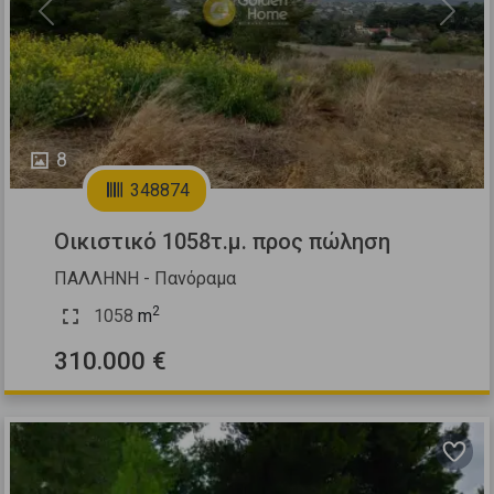
Previous
Next
8
348874
Οικιστικό 1058τ.μ. προς πώληση
ΠΑΛΛΗΝΗ - Πανόραμα
2
1058
m
310.000 €