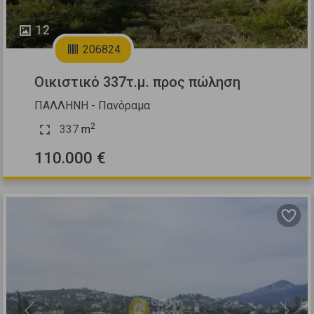
12
206824
Οικιστικό 337τ.μ. προς πώληση
ΠΑΛΛΗΝΗ - Πανόραμα
2
337
m
110.000 €