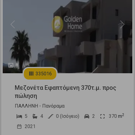
Previous
Next
8
335016
Μεζονέτα Εφαπτόμενη 370τ.μ. προς
πώληση
ΠΑΛΛΗΝΗ - Πανόραμα
2
5
4
0 (Ισόγειο)
2
370
m
2021