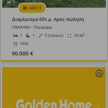
3
340213
Διαμέρισμα 60τ.μ. προς πώληση
ΠΑΛΛΗΝΗ - Πανόραμα
2
1
1
0 (Ισόγειο)
60
m
1994
90.000 €