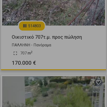
2
514803
Οικιστικό 707τ.μ. προς πώληση
ΠΑΛΛΗΝΗ - Πανόραμα
2
707
m
170.000 €