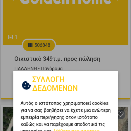
Previous
Next
1
506848
Οικιστικό 349τ.μ. προς πώληση
ΠΑΛΛΗΝΗ - Πανόραμα
2
ΣΥΛΛΟΓΗ
349
m
ΔΕΔΟΜΕΝΩΝ
135.000 €
Αυτός ο ιστότοπος χρησιμοποιεί cookies
για να σας βοηθήσει να έχετε μια ανώτερη
εμπειρία περιήγησης στον ιστότοπο
καθώς και να παρέχουμε αποδοτικά τις