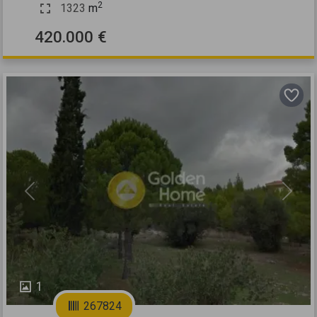
2
1323
m
420.000 €
Previous
Next
1
267824