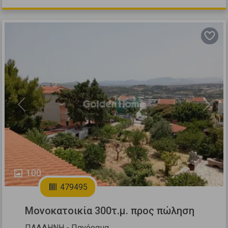
Previous
Next
100
479495
Μονοκατοικία 300τ.μ. προς πώληση
ΠΑΛΛΗΝΗ - Πανόραμα