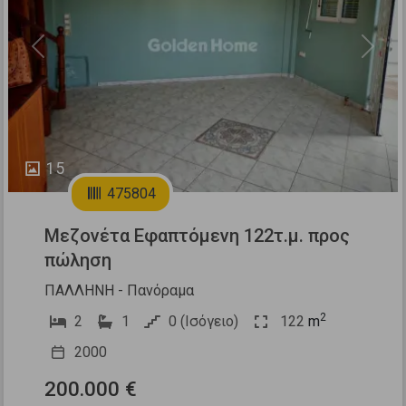
Previous
Next
15
475804
Μεζονέτα Εφαπτόμενη 122τ.μ. προς
πώληση
ΠΑΛΛΗΝΗ - Πανόραμα
2
2
1
0 (Ισόγειο)
122
m
2000
200.000 €