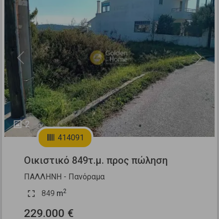
Previous
Next
2
414091
Οικιστικό 849τ.μ. προς πώληση
ΠΑΛΛΗΝΗ - Πανόραμα
2
849
m
229.000 €