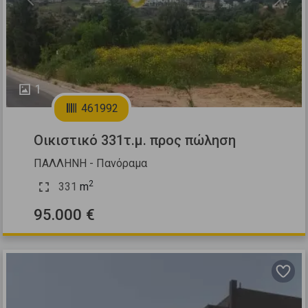
Previous
Next
1
461992
Οικιστικό 331τ.μ. προς πώληση
ΠΑΛΛΗΝΗ - Πανόραμα
2
331
m
95.000 €