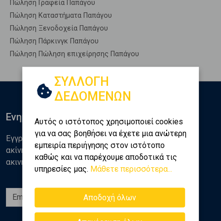
Πώληση Γραφεία Παπάγου
Πώληση Καταστήματα Παπάγου
Πώληση Ξενοδοχεία Παπάγου
Πώληση Πάρκινγκ Παπάγου
Πώληση Πώληση επιχείρησης Παπάγου
ΣΥΛΛΟΓΗ
ΔΕΔΟΜΕΝΩΝ
Ενημερωθείτε
Αυτός ο ιστότοπος χρησιμοποιεί cookies
για να σας βοηθήσει να έχετε μια ανώτερη
Εγγραφείτε στο newsletter της Golden Home για νέα
εμπειρία περιήγησης στον ιστότοπο
ακίνητα, αναλύσεις και διάφορα θέματα της αγοράς
καθώς και να παρέχουμε αποδοτικά τις
ακινήτων
υπηρεσίες μας.
Μάθετε περισσότερα...
Εγγραφή
Αποδοχή όλων
Ακολουθήστε μας