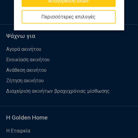
Απαγόρευση όλων
Περισσότερες επιλογές
Ψάχνω για
Αγορά ακινήτου
Ενοικίαση ακινήτου
Ανάθεση ακινήτου
Ζήτηση ακινήτου
Διαχείριση ακινήτων βραχυχρόνιας μίσθωσης
Η Golden Home
Η Εταιρεία