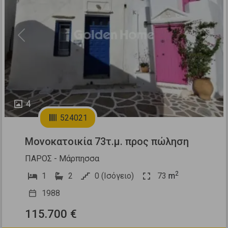
Previous
Next
4
524021
Μονοκατοικία 73τ.μ. προς πώληση
ΠΑΡΟΣ - Μάρπησσα
2
1
2
0 (Ισόγειο)
73
m
1988
115.700 €