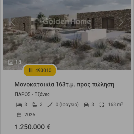
Previous
Next
18
493010
Μονοκατοικία 163τ.μ. προς πώληση
ΠΑΡΟΣ - Τζάνες
2
3
3
0 (Ισόγειο)
3
163
m
2026
1.250.000 €