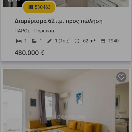
530463
Διαμέρισμα 62τ.μ. προς πώληση
ΠΑΡΟΣ - Παροικιά
2
1
1
1 (1ος)
62
m
1940
480.000 €
Previous
Next