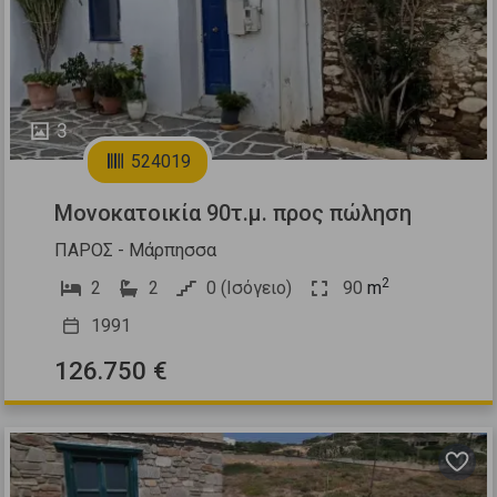
3
524019
Μονοκατοικία 90τ.μ. προς πώληση
ΠΑΡΟΣ - Μάρπησσα
2
2
2
0 (Ισόγειο)
90
m
1991
126.750 €