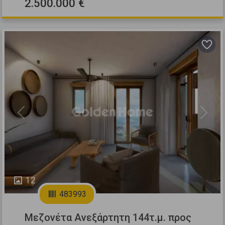
2.500.000 €
Previous
Next
12
483993
Μεζονέτα Ανεξάρτητη 144τ.μ. προς