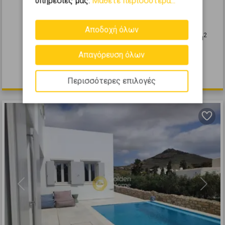
υπηρεσίες μας.
Μάθετε περισσότερα...
πώληση
ΠΑΡΟΣ - Μαράθι
Αποδοχή όλων
2
3
2
0 (Ισόγειο)
1
144
m
2025
Απαγόρευση όλων
480.000 €
Περισσότερες επιλογές
Previous
Next