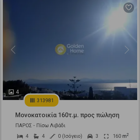
Previous
Next
4
313981
Μονοκατοικία 160τ.μ. προς πώληση
ΠΑΡΟΣ - Πίσω Λιβάδι
2
4
4
0 (Ισόγειο)
3
160
m