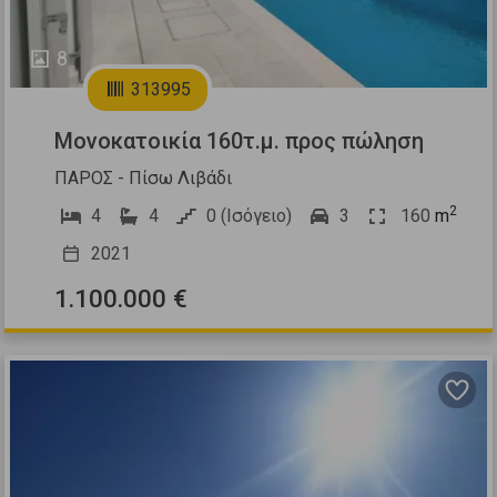
8
313995
Μονοκατοικία 160τ.μ. προς πώληση
ΠΑΡΟΣ - Πίσω Λιβάδι
2
4
4
0 (Ισόγειο)
3
160
m
2021
1.100.000 €