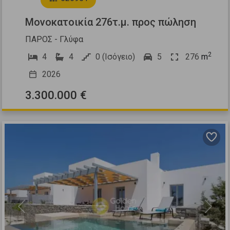
Μονοκατοικία 276τ.μ. προς πώληση
ΠΑΡΟΣ - Γλύφα
2
4
4
0 (Ισόγειο)
5
276
m
2026
3.300.000 €
Previous
Next