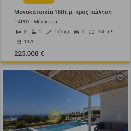
Μονοκατοικία 160τ.μ. προς πώληση
ΠΑΡΟΣ - Μάρπησσα
2
3
2
1 (1ος)
0
160
m
1970
225.000 €
Previous
Next