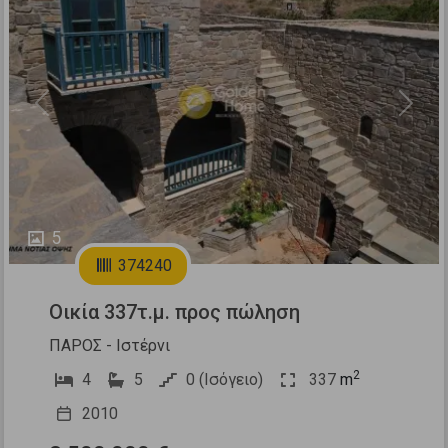
Previous
Next
5
374240
Οικία 337τ.μ. προς πώληση
ΠΑΡΟΣ - Ιστέρνι
2
4
5
0 (Ισόγειο)
337
m
2010