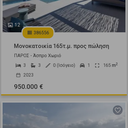
12
386556
Μονοκατοικία 165τ.μ. προς πώληση
ΠΑΡΟΣ - Άσπρο Χωριό
2
3
3
0 (Ισόγειο)
1
165
m
2023
950.000 €