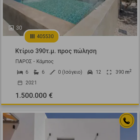
30
405530
Κτίριο 390τ.μ. προς πώληση
ΠΑΡΟΣ - Κάμπος
2
6
6
0 (Ισόγειο)
12
390
m
2021
1.500.000 €