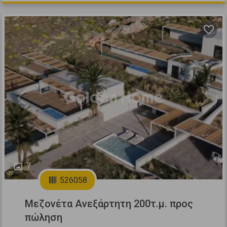
Previous
Next
7
526058
Μεζονέτα Ανεξάρτητη 200τ.μ. προς
πώληση