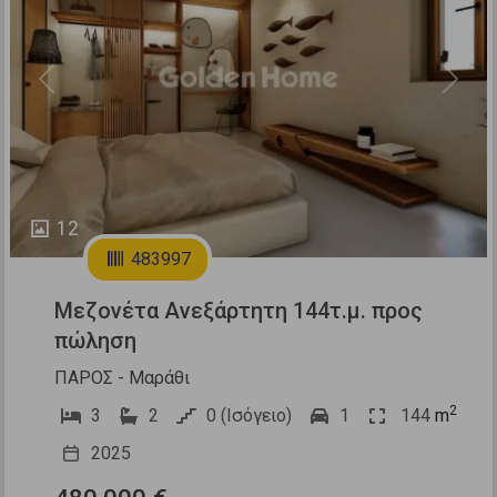
Previous
Next
12
483997
Μεζονέτα Ανεξάρτητη 144τ.μ. προς
πώληση
ΠΑΡΟΣ - Μαράθι
2
3
2
0 (Ισόγειο)
1
144
m
2025