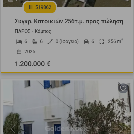
519862
Συγκρ. Κατοικιών 256τ.μ. προς πώληση
ΠΑΡΟΣ - Κάμπος
2
6
6
0 (Ισόγειο)
6
256
m
2025
1.200.000 €
Previous
Next