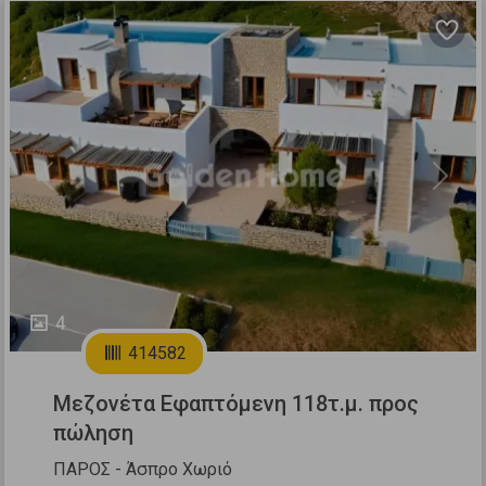
Previous
Next
4
414582
Μεζονέτα Εφαπτόμενη 118τ.μ. προς
πώληση
ΠΑΡΟΣ - Άσπρο Χωριό