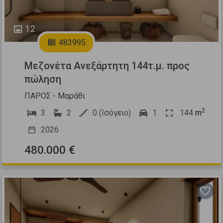
12
483995
Μεζονέτα Ανεξάρτητη 144τ.μ. προς
πώληση
ΠΑΡΟΣ - Μαράθι
2
3
2
0 (Ισόγειο)
1
144
m
2026
480.000 €