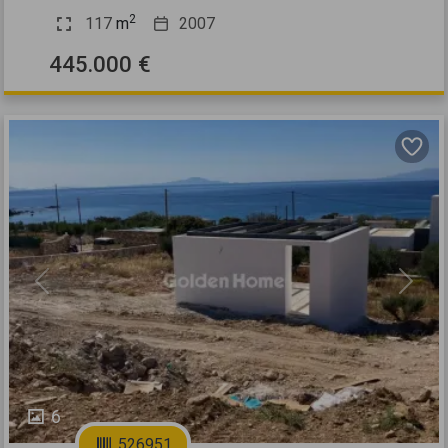
2
117
m
2007
445.000 €
Previous
Next
6
526951