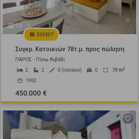
19
533307
Συγκρ. Κατοικιών 78τ.μ. προς πώληση
ΠΑΡΟΣ - Πίσω Λιβάδι
2
2
2
0 (Ισόγειο)
0
78
m
1992
450.000 €