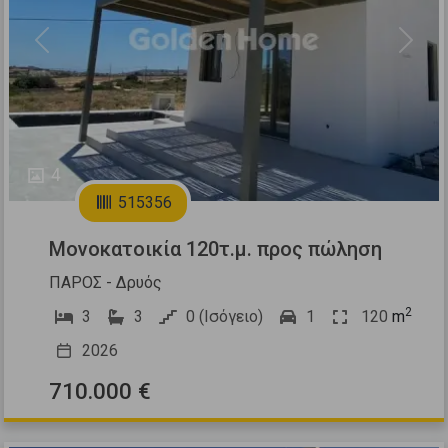
Previous
Next
4
515356
Μονοκατοικία 120τ.μ. προς πώληση
ΠΑΡΟΣ - Δρυός
2
3
3
0 (Ισόγειο)
1
120
m
2026
710.000 €