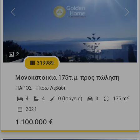
Previous
Next
2
313989
Μονοκατοικία 175τ.μ. προς πώληση
ΠΑΡΟΣ - Πίσω Λιβάδι
2
4
4
0 (Ισόγειο)
3
175
m
2021
1.100.000 €