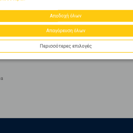
Αποδοχή όλων
α
Απαγόρευση όλων
κα
Περισσότερες επιλογές
κα