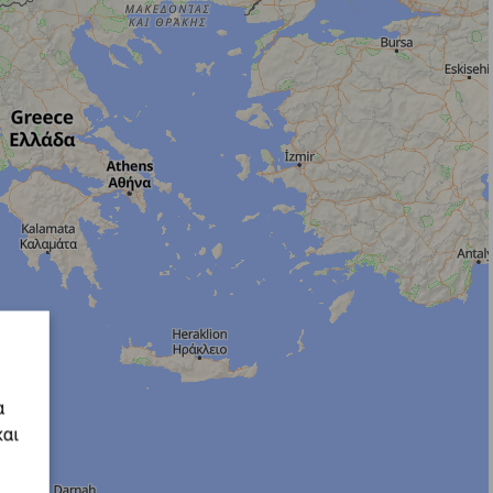
α
και