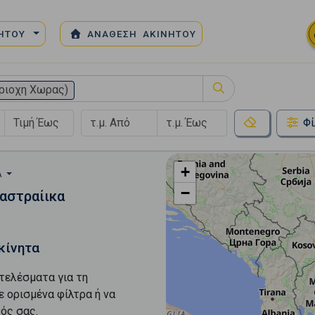
ΝΗΤΟΥ
ΑΝΑΘΕΣΗ ΑΚΙΝΗΤΟΥ
ριοχη Χωρας)
Φί
+
Α
−
Παστραίικα
κίνητα
τελέσματα για τη
ε ορισμένα φίλτρα ή να
ός σας.