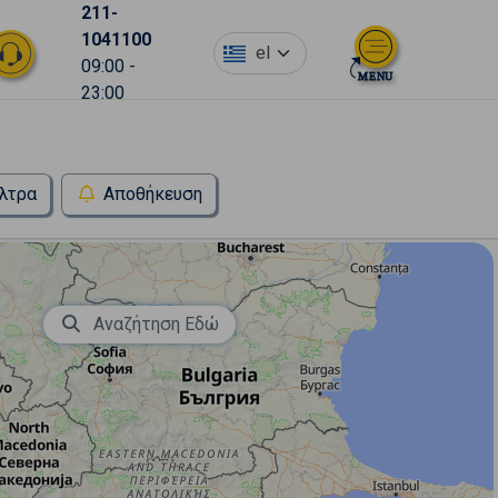
211-
1041100
el
09:00 -
23:00
λτρα
Αποθήκευση
Αναζήτηση Εδώ