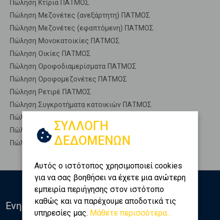
Πώληση Κτίρια ΠΑΤΜΟΣ
Πώληση Μεζονέτες (ανεξάρτητη) ΠΑΤΜΟΣ
Πώληση Μεζονέτες (εφαπτόμενη) ΠΑΤΜΟΣ
Πώληση Μονοκατοικίες ΠΑΤΜΟΣ
Πώληση Οικίες ΠΑΤΜΟΣ
Πώληση Οροφοδιαμερίσματα ΠΑΤΜΟΣ
Πώληση Οροφομεζονέτες ΠΑΤΜΟΣ
Πώληση Ρετιρέ ΠΑΤΜΟΣ
Πώληση Συγκροτήματα κατοικιών ΠΑΤΜΟΣ
Πώληση Υπόγεια ΠΑΤΜΟΣ
ΣΥΛΛΟΓΗ
Πώληση Υπόσκαφα ΠΑΤΜΟΣ
ΔΕΔΟΜΕΝΩΝ
Πώληση Υπολ. υψουν ΠΑΤΜΟΣ
Αυτός ο ιστότοπος χρησιμοποιεί cookies
για να σας βοηθήσει να έχετε μια ανώτερη
εμπειρία περιήγησης στον ιστότοπο
καθώς και να παρέχουμε αποδοτικά τις
Ενημερωθείτε
υπηρεσίες μας.
Μάθετε περισσότερα...