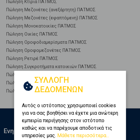
Πώληση Κτίρια ΠΑΤΜΟΣ
Πώληση Μεζονέτες (ανεξάρτητη) ΠΑΤΜΟΣ
Πώληση Μεζονέτες (εφαπτόμενη) ΠΑΤΜΟΣ
Πώληση Μονοκατοικίες ΠΑΤΜΟΣ
Πώληση Οικίες ΠΑΤΜΟΣ
Πώληση Οροφοδιαμερίσματα ΠΑΤΜΟΣ
Πώληση Οροφομεζονέτες ΠΑΤΜΟΣ
Πώληση Ρετιρέ ΠΑΤΜΟΣ
Πώληση Συγκροτήματα κατοικιών ΠΑΤΜΟΣ
Πώληση Υπόγεια ΠΑΤΜΟΣ
ΣΥΛΛΟΓΗ
Πώληση Υπόσκαφα ΠΑΤΜΟΣ
ΔΕΔΟΜΕΝΩΝ
Πώληση Υπολ. υψουν ΠΑΤΜΟΣ
Αυτός ο ιστότοπος χρησιμοποιεί cookies
για να σας βοηθήσει να έχετε μια ανώτερη
εμπειρία περιήγησης στον ιστότοπο
καθώς και να παρέχουμε αποδοτικά τις
Ενημερωθείτε
υπηρεσίες μας.
Μάθετε περισσότερα...