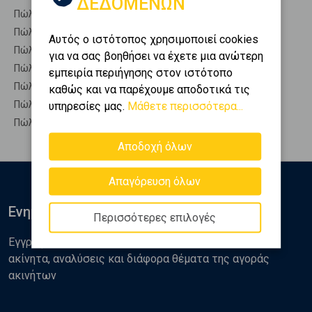
ΔΕΔΟΜΕΝΩΝ
Πώληση Οικόπεδα ΦΑΛΑΝΘΟΣ
Πώληση Αγροτεμάχια ΤΡΙΠΟΛΗ - Περθώρι
Αυτός ο ιστότοπος χρησιμοποιεί cookies
Πώληση Δασικές εκτάσεις ΤΡΙΠΟΛΗ - Περθώρι
για να σας βοηθήσει να έχετε μια ανώτερη
Πώληση Εκτάσεις ΤΡΙΠΟΛΗ - Περθώρι
εμπειρία περιήγησης στον ιστότοπο
Πώληση Επαγγελματικά οικόπεδα ΤΡΙΠΟΛΗ - Περθώρι
καθώς και να παρέχουμε αποδοτικά τις
Πώληση Νησιά ΤΡΙΠΟΛΗ - Περθώρι
υπηρεσίες μας.
Μάθετε περισσότερα...
Πώληση Οικιστικά ΤΡΙΠΟΛΗ - Περθώρι
Αποδοχή όλων
Απαγόρευση όλων
Ενημερωθείτε
Περισσότερες επιλογές
Εγγραφείτε στο newsletter της Golden Home για νέα
ακίνητα, αναλύσεις και διάφορα θέματα της αγοράς
ακινήτων