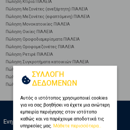
Πώληση Κτίρια ΠΙΑΛΕΙΑ
Πώληση Μεζονέτες (ανεξάρτητη) ΠΙΑΛΕΙΑ
Πώληση Μεζονέτες (εφαπτόμενη) ΠΙΑΛΕΙΑ
Πώληση Μονοκατοικίες ΠΙΑΛΕΙΑ
Πώληση Οικίες ΠΙΑΛΕΙΑ
Πώληση Οροφοδιαμερίσματα ΠΙΑΛΕΙΑ
Πώληση Οροφομεζονέτες ΠΙΑΛΕΙΑ
Πώληση Ρετιρέ ΠΙΑΛΕΙΑ
Πώληση Συγκροτήματα κατοικιών ΠΙΑΛΕΙΑ
Πώληση Υπόγεια ΠΙΑΛΕΙΑ
ΣΥΛΛΟΓΗ
Πώληση Υπόσκαφα ΠΙΑΛΕΙΑ
ΔΕΔΟΜΕΝΩΝ
Πώληση Υπολ. υψουν ΠΙΑΛΕΙΑ
Αυτός ο ιστότοπος χρησιμοποιεί cookies
για να σας βοηθήσει να έχετε μια ανώτερη
εμπειρία περιήγησης στον ιστότοπο
καθώς και να παρέχουμε αποδοτικά τις
Ενημερωθείτε
υπηρεσίες μας.
Μάθετε περισσότερα...