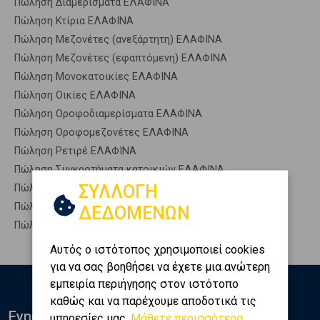
Πώληση Διαμερίσματα ΕΛΑΦΙΝΑ
Πώληση Κτίρια ΕΛΑΦΙΝΑ
Πώληση Μεζονέτες (ανεξάρτητη) ΕΛΑΦΙΝΑ
Πώληση Μεζονέτες (εφαπτόμενη) ΕΛΑΦΙΝΑ
Πώληση Μονοκατοικίες ΕΛΑΦΙΝΑ
Πώληση Οικίες ΕΛΑΦΙΝΑ
Πώληση Οροφοδιαμερίσματα ΕΛΑΦΙΝΑ
Πώληση Οροφομεζονέτες ΕΛΑΦΙΝΑ
Πώληση Ρετιρέ ΕΛΑΦΙΝΑ
Πώληση Συγκροτήματα κατοικιών ΕΛΑΦΙΝΑ
ΣΥΛΛΟΓΗ
Πώληση Υπόγεια ΕΛΑΦΙΝΑ
Πώληση Υπόσκαφα ΕΛΑΦΙΝΑ
ΔΕΔΟΜΕΝΩΝ
Πώληση Υπολ. υψουν ΕΛΑΦΙΝΑ
Αυτός ο ιστότοπος χρησιμοποιεί cookies
για να σας βοηθήσει να έχετε μια ανώτερη
εμπειρία περιήγησης στον ιστότοπο
καθώς και να παρέχουμε αποδοτικά τις
Ενημερωθείτε
υπηρεσίες μας.
Μάθετε περισσότερα...