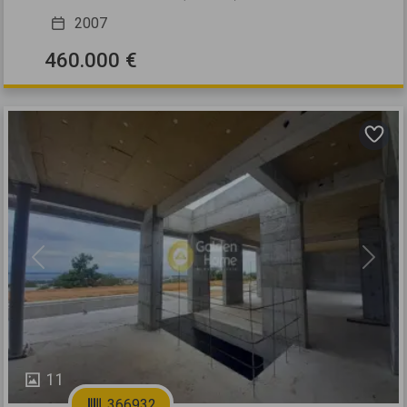
2007
460.000 €
Previous
Next
11
366932