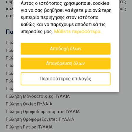
ακριβώς αυτό που αναζητάτε. Συγκεντρώνουμε τις
Αυτός ο ιστότοπος χρησιμοποιεί cookies
καλύτερες ευκαιρίες προς
πώληση
, προσφέροντάς σας
για να σας βοηθήσει να έχετε μια ανώτερη
επιλογές που καλύπτουν κάθε ανάγκη.
εμπειρία περιήγησης στον ιστότοπο
καθώς και να παρέχουμε αποδοτικά τις
Παρόμοιες αναζητήσεις
υπηρεσίες μας.
Μάθετε περισσότερα...
Πώληση Κατοικίες ΠΥΛΑΙΑ
Αποδοχή όλων
Πώληση Αποθήκες ΠΥΛΑΙΑ
Πώληση Γκαρσονιέρες ΠΥΛΑΙΑ
Απαγόρευση όλων
Πώληση Διαμερίσματα ΠΥΛΑΙΑ
Πώληση Κτίρια ΠΥΛΑΙΑ
Περισσότερες επιλογές
Πώληση Μεζονέτες (ανεξάρτητη) ΠΥΛΑΙΑ
Πώληση Μεζονέτες (εφαπτόμενη) ΠΥΛΑΙΑ
Πώληση Μονοκατοικίες ΠΥΛΑΙΑ
Πώληση Οικίες ΠΥΛΑΙΑ
Πώληση Οροφοδιαμερίσματα ΠΥΛΑΙΑ
Πώληση Οροφομεζονέτες ΠΥΛΑΙΑ
Πώληση Ρετιρέ ΠΥΛΑΙΑ