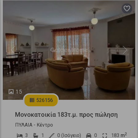
Previous
Next
15
526156
Μονοκατοικία 183τ.μ. προς πώληση
ΠΥΛΑΙΑ - Κέντρο
2
3
1
0 (Ισόγειο)
0
183
m