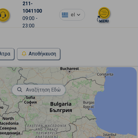
211-
1041100
el
09:00 -
23:00
λτρα
Αποθήκευση
Αναζήτηση Εδώ