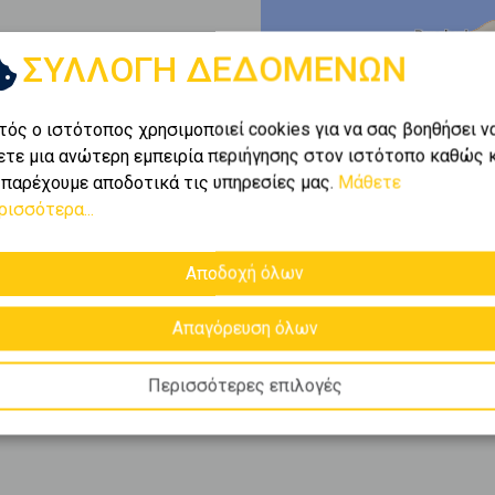
ΣΥΛΛΟΓΗ ΔΕΔΟΜΕΝΩΝ
ι
1-1
από
1
.
τός ο ιστότοπος χρησιμοποιεί cookies για να σας βοηθήσει ν
ετε μια ανώτερη εμπειρία περιήγησης στον ιστότοπο καθώς 
 το πλούσιο
 παρέχουμε αποδοτικά τις υπηρεσίες μας.
Μάθετε
ίες για
μονοκατοικίες
σε
ρισσότερα...
. Συγκεντρώνουμε τις
επιλογές που καλύπτουν
Αποδοχή όλων
Απαγόρευση όλων
Περισσότερες επιλογές