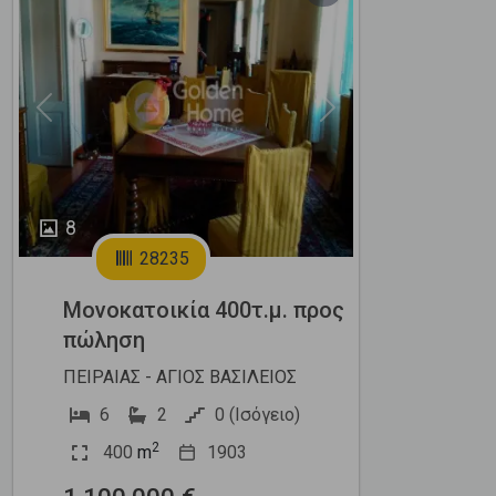
Previous
Next
8
28235
Μονοκατοικία 400τ.μ. προς
πώληση
ΠΕΙΡΑΙΑΣ - ΑΓΙΟΣ ΒΑΣΙΛΕΙΟΣ
6
2
0 (Ισόγειο)
2
400
m
1903