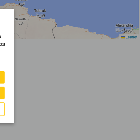
α
Leaflet
και