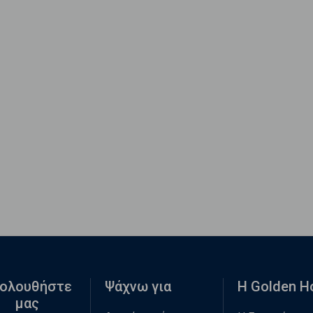
ολουθήστε
Ψάχνω για
Η Golden 
μας