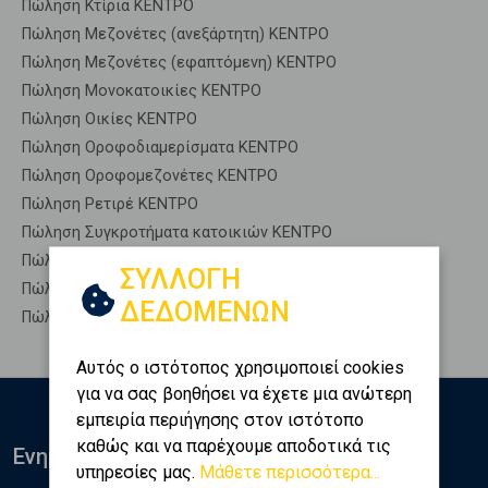
Πώληση Κτίρια ΚΕΝΤΡΟ
Πώληση Μεζονέτες (ανεξάρτητη) ΚΕΝΤΡΟ
Πώληση Μεζονέτες (εφαπτόμενη) ΚΕΝΤΡΟ
Πώληση Μονοκατοικίες ΚΕΝΤΡΟ
Πώληση Οικίες ΚΕΝΤΡΟ
Πώληση Οροφοδιαμερίσματα ΚΕΝΤΡΟ
Πώληση Οροφομεζονέτες ΚΕΝΤΡΟ
Πώληση Ρετιρέ ΚΕΝΤΡΟ
Πώληση Συγκροτήματα κατοικιών ΚΕΝΤΡΟ
Πώληση Υπόγεια ΚΕΝΤΡΟ
ΣΥΛΛΟΓΗ
Πώληση Υπόσκαφα ΚΕΝΤΡΟ
ΔΕΔΟΜΕΝΩΝ
Πώληση Υπολ. υψουν ΚΕΝΤΡΟ
Αυτός ο ιστότοπος χρησιμοποιεί cookies
για να σας βοηθήσει να έχετε μια ανώτερη
εμπειρία περιήγησης στον ιστότοπο
καθώς και να παρέχουμε αποδοτικά τις
Ενημερωθείτε
υπηρεσίες μας.
Μάθετε περισσότερα...