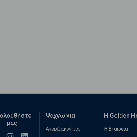
ολουθήστε
Ψάχνω για
Η Golden 
μας
Αγορά ακινήτου
Η Εταιρεία