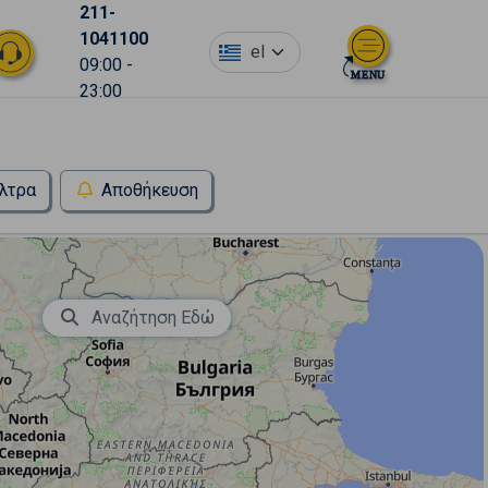
211-
1041100
el
09:00 -
23:00
λτρα
Αποθήκευση
Αναζήτηση Εδώ