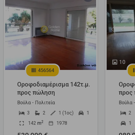
Previous
Next
Previous
11
10
456564
Οροφοδιαμέρισμα 142τ.μ.
Οροφο
προς πώληση
προς
Βούλα - Πολιτεία
Βούλα 
3
2
1 (1ος)
1
2
2
142
m
1978
1