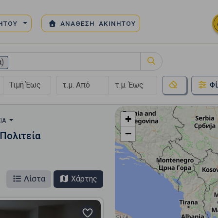
ΝΗΤΟΥ
ΑΝΑΘΕΣΗ ΑΚΙΝΗΤΟΥ
α)
Φί
+
ΕΊΑ
−
Πολιτεία
Λίστα
Χάρτης