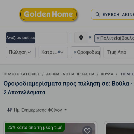
ΕΥΡΕΣΗ ΑΚΙ
×
×
Αναζ. με κωδικό
Πολιτεία(Βουλ
×
×
Πώληση
Κατοικία
Οροφοδιαμέρισμα
ΠΏΛΗΣΗ ΚΑΤΟΙΚΊΕΣ
ΑΘΉΝΑ - ΝΌΤΙΑ ΠΡΟΆΣΤΙΑ
ΒΟΎΛΑ
ΠΟΛΙΤ
Οροφοδιαμερίσματα προς πώληση σε: Βούλα - 
2 Αποτελέσματα
Ημ. Ενημέρωσης Φθίνον
25%
κάτω από τη μέση τιμή