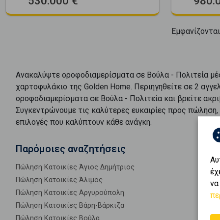
530.000 €
980.
Εμφανίζοντα
Ανακαλύψτε
οροφοδιαμερίσματα
σε
Βούλα - Πολιτεία
μέ
χαρτοφυλάκιο της Golden Home. Περιηγηθείτε σε
2
αγγελ
οροφοδιαμερίσματα
σε
Βούλα - Πολιτεία
και βρείτε ακρ
Συγκεντρώνουμε τις καλύτερες ευκαιρίες προς
πώληση
επιλογές που καλύπτουν κάθε ανάγκη.
Παρόμοιες αναζητήσεις
Αυ
Πώληση Κατοικίες Άγιος Δημήτριος
έχ
Πώληση Κατοικίες Άλιμος
να
Πώληση Κατοικίες Αργυρούπολη
πε
Πώληση Κατοικίες Βάρη-Βάρκιζα
Πώληση Κατοικίες Βούλα