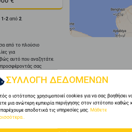
000 €
ι
1-2
από
2
.
σα από το πλούσιο
ίες για
ιβώς αυτό που αναζητάτε.
, προσφέροντάς σας
ΣΥΛΛΟΓΗ ΔΕΔΟΜΕΝΩΝ
τός ο ιστότοπος χρησιμοποιεί cookies για να σας βοηθήσει ν
ετε μια ανώτερη εμπειρία περιήγησης στον ιστότοπο καθώς 
 παρέχουμε αποδοτικά τις υπηρεσίες μας.
Μάθετε
ρισσότερα...