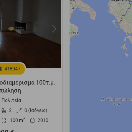
Next
418947
διαμέρισμα 100τ.μ.
 πώληση
- Πολιτεία
2
0 (Ισόγειο)
2
100
m
2010