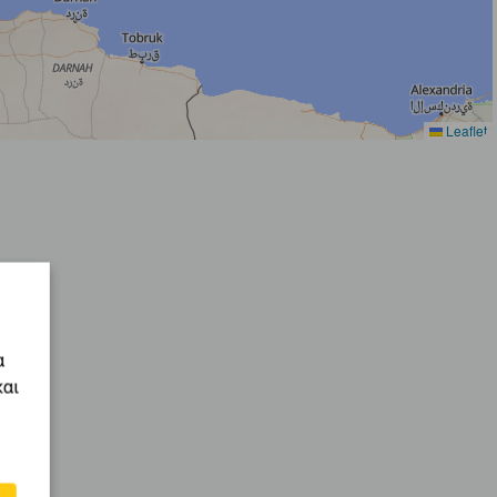
Leaflet
α
και