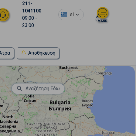
211-
1041100
el
09:00 -
23:00
λτρα
Αποθήκευση
Αναζήτηση Εδώ