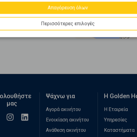
Απαγόρευση όλων
Περισσότερες επιλογές
ολουθήστε
Ψάχνω για
Η Golden 
μας
Αγορά ακινήτου
Η Εταιρεία
Ενοικίαση ακινήτου
Υπηρεσίες
Ανάθεση ακινήτου
Καταστήματα