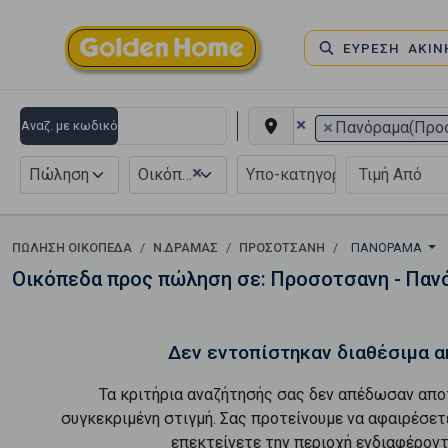
ΕΥΡΕΣΗ ΑΚΙ
×
×
Αναζ. με κωδικό
Πανόραμα(Προ
×
Πώληση
Οικόπεδο
ΠΏΛΗΣΗ ΟΙΚΌΠΕΔΑ
Ν.ΔΡΑΜΑΣ
ΠΡΟΣΟΤΣΑΝΗ
ΠΑΝΌΡΑΜΑ
Οικόπεδα προς πώληση σε: Προσοτσανη - Παν
Δεν εντοπίστηκαν διαθέσιμα α
Τα κριτήρια αναζήτησής σας δεν απέδωσαν απο
συγκεκριμένη στιγμή. Σας προτείνουμε να αφαιρέσετ
επεκτείνετε την περιοχή ενδιαφέροντ