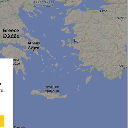
α
και