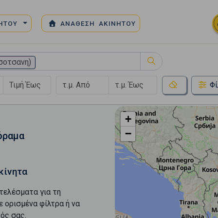
ΝΗΤΟΥ
ΑΝΑΘΕΣΗ ΑΚΙΝΗΤΟΥ
σοτσανη)
Φί
+
−
όραμα
κίνητα
τελέσματα για τη
ε ορισμένα φίλτρα ή να
ός σας.