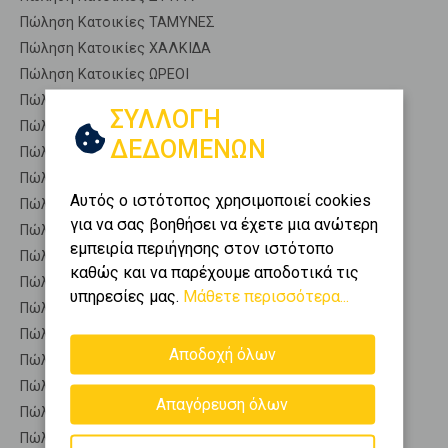
Πώληση Κατοικίες ΤΑΜΥΝΕΣ
Πώληση Κατοικίες ΧΑΛΚΙΔΑ
Πώληση Κατοικίες ΩΡΕΟΙ
Πώληση Αποθήκες ΑΝΘΗΔΩΝΟΣ - Ροδιές
ΣΥΛΛΟΓΗ
Πώληση Γκαρσονιέρες ΑΝΘΗΔΩΝΟΣ - Ροδιές
ΔΕΔΟΜΕΝΩΝ
Πώληση Διαμερίσματα ΑΝΘΗΔΩΝΟΣ - Ροδιές
Πώληση Κτίρια ΑΝΘΗΔΩΝΟΣ - Ροδιές
Αυτός ο ιστότοπος χρησιμοποιεί cookies
Πώληση Μεζονέτες (ανεξάρτητη) ΑΝΘΗΔΩΝΟΣ - Ροδιές
για να σας βοηθήσει να έχετε μια ανώτερη
Πώληση Μεζονέτες (εφαπτόμενη) ΑΝΘΗΔΩΝΟΣ - Ροδιές
εμπειρία περιήγησης στον ιστότοπο
Πώληση Μονοκατοικίες ΑΝΘΗΔΩΝΟΣ - Ροδιές
καθώς και να παρέχουμε αποδοτικά τις
Πώληση Οικίες ΑΝΘΗΔΩΝΟΣ - Ροδιές
υπηρεσίες μας.
Μάθετε περισσότερα...
Πώληση Οροφοδιαμερίσματα ΑΝΘΗΔΩΝΟΣ - Ροδιές
Πώληση Οροφομεζονέτες ΑΝΘΗΔΩΝΟΣ - Ροδιές
Αποδοχή όλων
Πώληση Ρετιρέ ΑΝΘΗΔΩΝΟΣ - Ροδιές
Πώληση Συγκροτήματα κατοικιών ΑΝΘΗΔΩΝΟΣ - Ροδιές
Απαγόρευση όλων
Πώληση Υπόγεια ΑΝΘΗΔΩΝΟΣ - Ροδιές
Πώληση Υπόσκαφα ΑΝΘΗΔΩΝΟΣ - Ροδιές