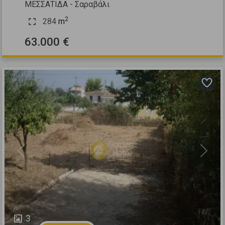
ΜΕΣΣΑΤΙΔΑ - Σαραβάλι
2
284
m
63.000 €
Previous
Next
3