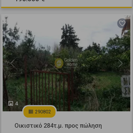
Previous
Next
4
290802
Οικιστικό 284τ.μ. προς πώληση