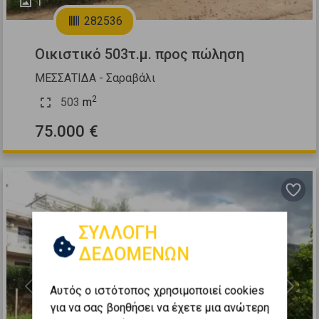
1
282536
Οικιστικό 503τ.μ. προς πώληση
ΜΕΣΣΑΤΙΔΑ - Σαραβάλι
2
503
m
75.000 €
ΣΥΛΛΟΓΗ
ΔΕΔΟΜΕΝΩΝ
Αυτός ο ιστότοπος χρησιμοποιεί cookies
Previous
Next
για να σας βοηθήσει να έχετε μια ανώτερη