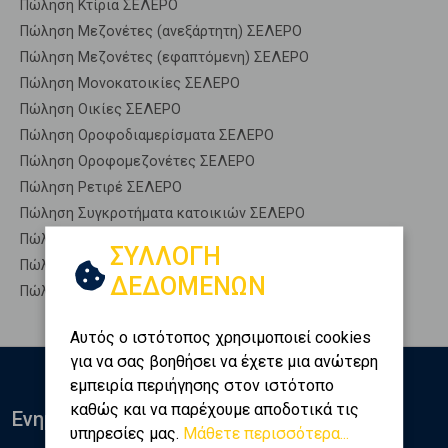
Πώληση Κτίρια ΣΕΛΕΡΟ
Πώληση Μεζονέτες (ανεξάρτητη) ΣΕΛΕΡΟ
Πώληση Μεζονέτες (εφαπτόμενη) ΣΕΛΕΡΟ
Πώληση Μονοκατοικίες ΣΕΛΕΡΟ
Πώληση Οικίες ΣΕΛΕΡΟ
Πώληση Οροφοδιαμερίσματα ΣΕΛΕΡΟ
Πώληση Οροφομεζονέτες ΣΕΛΕΡΟ
Πώληση Ρετιρέ ΣΕΛΕΡΟ
Πώληση Συγκροτήματα κατοικιών ΣΕΛΕΡΟ
Πώληση Υπόγεια ΣΕΛΕΡΟ
ΣΥΛΛΟΓΗ
Πώληση Υπόσκαφα ΣΕΛΕΡΟ
ΔΕΔΟΜΕΝΩΝ
Πώληση Υπολ. υψουν ΣΕΛΕΡΟ
Αυτός ο ιστότοπος χρησιμοποιεί cookies
για να σας βοηθήσει να έχετε μια ανώτερη
εμπειρία περιήγησης στον ιστότοπο
καθώς και να παρέχουμε αποδοτικά τις
Ενημερωθείτε
υπηρεσίες μας.
Μάθετε περισσότερα...