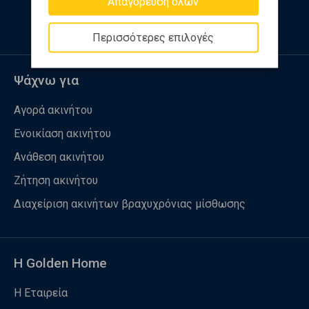
Απαγόρευση όλων
Περισσότερες επιλογές
Ψάχνω για
Αγορά ακινήτου
Ενοικίαση ακινήτου
Ανάθεση ακινήτου
Ζήτηση ακινήτου
Διαχείριση ακινήτων βραχυχρόνιας μίσθωσης
Η Golden Home
Η Εταιρεία