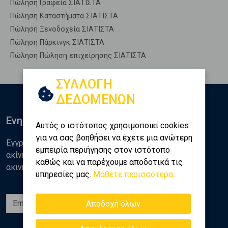
Πώληση Γραφεία ΣΙΑΤΙΣΤΑ
Πώληση Καταστήματα ΣΙΑΤΙΣΤΑ
Πώληση Ξενοδοχεία ΣΙΑΤΙΣΤΑ
Πώληση Πάρκινγκ ΣΙΑΤΙΣΤΑ
Πώληση Πώληση επιχείρησης ΣΙΑΤΙΣΤΑ
ΣΥΛΛΟΓΗ
ΔΕΔΟΜΕΝΩΝ
Ενημερωθείτε
Αυτός ο ιστότοπος χρησιμοποιεί cookies
για να σας βοηθήσει να έχετε μια ανώτερη
Εγγραφείτε στο newsletter της Golden Home για νέα
εμπειρία περιήγησης στον ιστότοπο
ακίνητα, αναλύσεις και διάφορα θέματα της αγοράς
καθώς και να παρέχουμε αποδοτικά τις
ακινήτων
υπηρεσίες μας.
Μάθετε περισσότερα...
Εγγραφή
Αποδοχή όλων
Ακολουθήστε μας