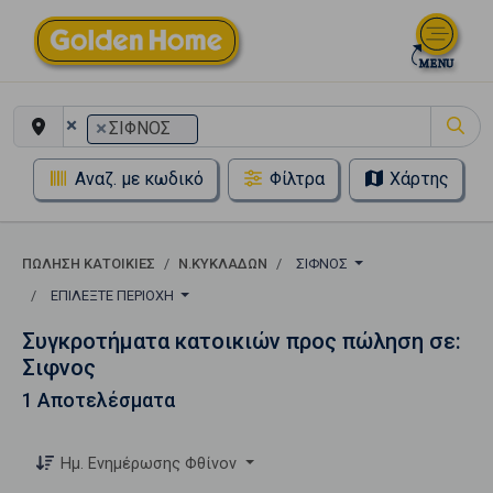
×
×
ΣΙΦΝΟΣ
Αναζ. με κωδικό
Φίλτρα
Χάρτης
ΠΏΛΗΣΗ ΚΑΤΟΙΚΊΕΣ
Ν.ΚΥΚΛΑΔΩΝ
ΣΙΦΝΟΣ
ΕΠΙΛΈΞΤΕ ΠΕΡΙΟΧΉ
Συγκροτήματα κατοικιών προς πώληση σε:
Σιφνος
1 Αποτελέσματα
Ημ. Ενημέρωσης Φθίνον