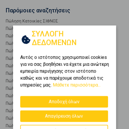
Παρόμοιες αναζητήσεις
Πώληση Κατοικίες ΣΙΦΝΟΣ
Πώληση Αποθήκες ΣΙΦΝΟΣ
ΣΥΛΛΟΓΗ
Πώληση Γκαρσονιέρες ΣΙΦΝΟΣ
ΔΕΔΟΜΕΝΩΝ
Πώληση Διαμερίσματα ΣΙΦΝΟΣ
Πώληση Κτίρια ΣΙΦΝΟΣ
Αυτός ο ιστότοπος χρησιμοποιεί cookies
Πώληση Μεζονέτες (ανεξάρτητη) ΣΙΦΝΟΣ
για να σας βοηθήσει να έχετε μια ανώτερη
Πώληση Μεζονέτες (εφαπτόμενη) ΣΙΦΝΟΣ
εμπειρία περιήγησης στον ιστότοπο
Πώληση Μονοκατοικίες ΣΙΦΝΟΣ
καθώς και να παρέχουμε αποδοτικά τις
Πώληση Οικίες ΣΙΦΝΟΣ
υπηρεσίες μας.
Μάθετε περισσότερα...
Πώληση Οροφοδιαμερίσματα ΣΙΦΝΟΣ
Πώληση Οροφομεζονέτες ΣΙΦΝΟΣ
Αποδοχή όλων
Πώληση Ρετιρέ ΣΙΦΝΟΣ
Πώληση Συγκροτήματα κατοικιών ΣΙΦΝΟΣ
Απαγόρευση όλων
Πώληση Υπόγεια ΣΙΦΝΟΣ
Πώληση Υπόσκαφα ΣΙΦΝΟΣ