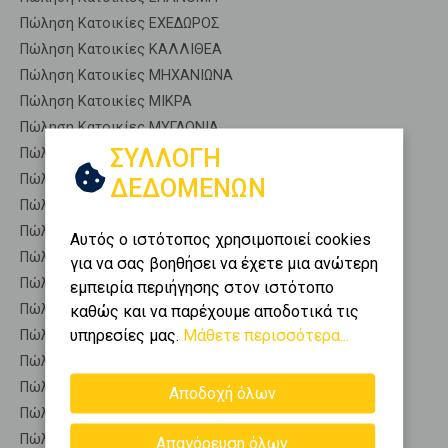
Πώληση Κατοικίες ΕΧΕΔΩΡΟΣ
Πώληση Κατοικίες ΚΑΛΛΙΘΕΑ
Πώληση Κατοικίες ΜΗΧΑΝΙΩΝΑ
Πώληση Κατοικίες ΜΙΚΡΑ
Πώληση Κατοικίες ΜΥΓΔΟΝΙΑ
ΣΥΛΛΟΓΗ
Πώληση Κατοικίες ΧΑΛΑΣΤΡΑ
Πώληση Αποθήκες ΣΥΚΙΕΣ - Δροσιά
ΔΕΔΟΜΕΝΩΝ
Πώληση Γκαρσονιέρες ΣΥΚΙΕΣ - Δροσιά
Πώληση Διαμερίσματα ΣΥΚΙΕΣ - Δροσιά
Αυτός ο ιστότοπος χρησιμοποιεί cookies
Πώληση Κτίρια ΣΥΚΙΕΣ - Δροσιά
για να σας βοηθήσει να έχετε μια ανώτερη
Πώληση Μεζονέτες (ανεξάρτητη) ΣΥΚΙΕΣ - Δροσιά
εμπειρία περιήγησης στον ιστότοπο
Πώληση Μεζονέτες (εφαπτόμενη) ΣΥΚΙΕΣ - Δροσιά
καθώς και να παρέχουμε αποδοτικά τις
υπηρεσίες μας.
Μάθετε περισσότερα...
Πώληση Μονοκατοικίες ΣΥΚΙΕΣ - Δροσιά
Πώληση Οικίες ΣΥΚΙΕΣ - Δροσιά
Πώληση Οροφοδιαμερίσματα ΣΥΚΙΕΣ - Δροσιά
Αποδοχή όλων
Πώληση Οροφομεζονέτες ΣΥΚΙΕΣ - Δροσιά
Πώληση Ρετιρέ ΣΥΚΙΕΣ - Δροσιά
Απαγόρευση όλων