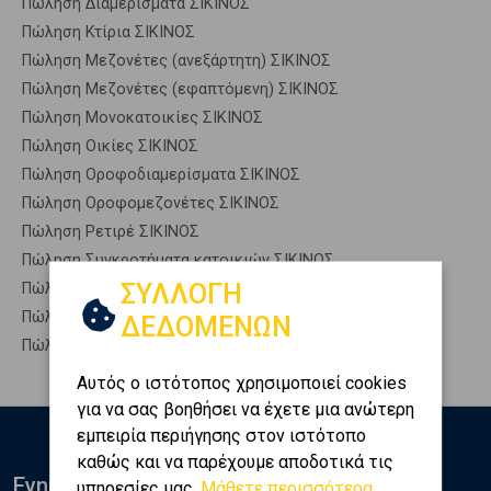
Πώληση Διαμερίσματα ΣΙΚΙΝΟΣ
Πώληση Κτίρια ΣΙΚΙΝΟΣ
Πώληση Μεζονέτες (ανεξάρτητη) ΣΙΚΙΝΟΣ
Πώληση Μεζονέτες (εφαπτόμενη) ΣΙΚΙΝΟΣ
Πώληση Μονοκατοικίες ΣΙΚΙΝΟΣ
Πώληση Οικίες ΣΙΚΙΝΟΣ
Πώληση Οροφοδιαμερίσματα ΣΙΚΙΝΟΣ
Πώληση Οροφομεζονέτες ΣΙΚΙΝΟΣ
Πώληση Ρετιρέ ΣΙΚΙΝΟΣ
Πώληση Συγκροτήματα κατοικιών ΣΙΚΙΝΟΣ
ΣΥΛΛΟΓΗ
Πώληση Υπόγεια ΣΙΚΙΝΟΣ
Πώληση Υπόσκαφα ΣΙΚΙΝΟΣ
ΔΕΔΟΜΕΝΩΝ
Πώληση Υπολ. υψουν ΣΙΚΙΝΟΣ
Αυτός ο ιστότοπος χρησιμοποιεί cookies
για να σας βοηθήσει να έχετε μια ανώτερη
εμπειρία περιήγησης στον ιστότοπο
καθώς και να παρέχουμε αποδοτικά τις
Ενημερωθείτε
υπηρεσίες μας.
Μάθετε περισσότερα...