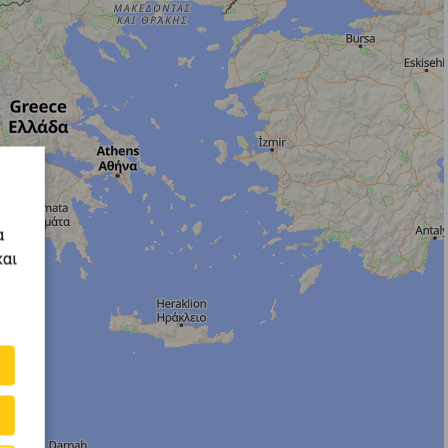
α
και