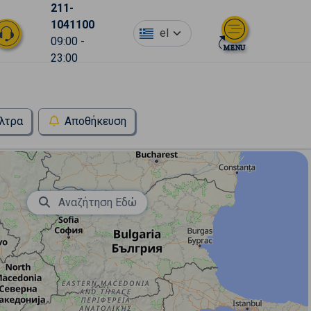
211-
1041100
el
09:00 -
23:00
λτρα
Αποθήκευση
Αναζήτηση Εδώ