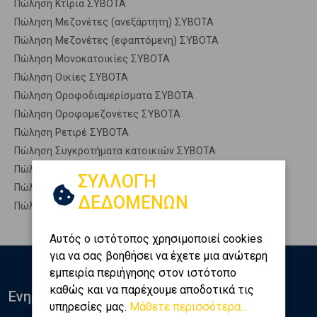
Πώληση Κτίρια ΣΥΒΟΤΑ
Πώληση Μεζονέτες (ανεξάρτητη) ΣΥΒΟΤΑ
Πώληση Μεζονέτες (εφαπτόμενη) ΣΥΒΟΤΑ
Πώληση Μονοκατοικίες ΣΥΒΟΤΑ
Πώληση Οικίες ΣΥΒΟΤΑ
Πώληση Οροφοδιαμερίσματα ΣΥΒΟΤΑ
Πώληση Οροφομεζονέτες ΣΥΒΟΤΑ
Πώληση Ρετιρέ ΣΥΒΟΤΑ
Πώληση Συγκροτήματα κατοικιών ΣΥΒΟΤΑ
Πώληση Υπόγεια ΣΥΒΟΤΑ
ΣΥΛΛΟΓΗ
Πώληση Υπόσκαφα ΣΥΒΟΤΑ
ΔΕΔΟΜΕΝΩΝ
Πώληση Υπολ. υψουν ΣΥΒΟΤΑ
Αυτός ο ιστότοπος χρησιμοποιεί cookies
για να σας βοηθήσει να έχετε μια ανώτερη
εμπειρία περιήγησης στον ιστότοπο
καθώς και να παρέχουμε αποδοτικά τις
Ενημερωθείτε
υπηρεσίες μας.
Μάθετε περισσότερα...