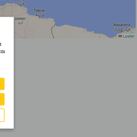
Leaflet
α
και