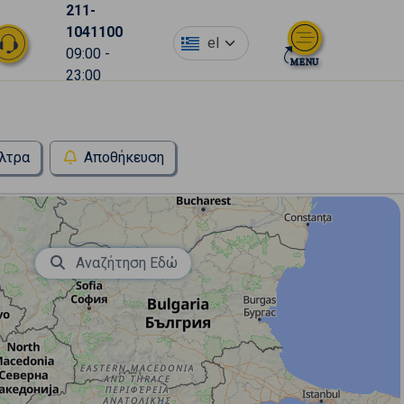
211-
1041100
el
09:00 -
23:00
λτρα
Αποθήκευση
Αναζήτηση Εδώ