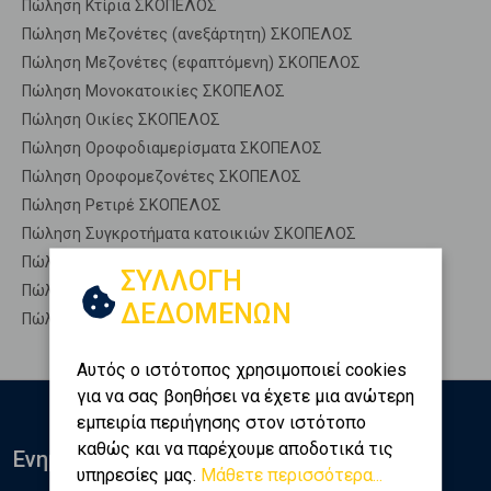
Πώληση Κτίρια ΣΚΟΠΕΛΟΣ
Πώληση Μεζονέτες (ανεξάρτητη) ΣΚΟΠΕΛΟΣ
Πώληση Μεζονέτες (εφαπτόμενη) ΣΚΟΠΕΛΟΣ
Πώληση Μονοκατοικίες ΣΚΟΠΕΛΟΣ
Πώληση Οικίες ΣΚΟΠΕΛΟΣ
Πώληση Οροφοδιαμερίσματα ΣΚΟΠΕΛΟΣ
Πώληση Οροφομεζονέτες ΣΚΟΠΕΛΟΣ
Πώληση Ρετιρέ ΣΚΟΠΕΛΟΣ
Πώληση Συγκροτήματα κατοικιών ΣΚΟΠΕΛΟΣ
Πώληση Υπόγεια ΣΚΟΠΕΛΟΣ
ΣΥΛΛΟΓΗ
Πώληση Υπόσκαφα ΣΚΟΠΕΛΟΣ
ΔΕΔΟΜΕΝΩΝ
Πώληση Υπολ. υψουν ΣΚΟΠΕΛΟΣ
Αυτός ο ιστότοπος χρησιμοποιεί cookies
για να σας βοηθήσει να έχετε μια ανώτερη
εμπειρία περιήγησης στον ιστότοπο
καθώς και να παρέχουμε αποδοτικά τις
Ενημερωθείτε
υπηρεσίες μας.
Μάθετε περισσότερα...